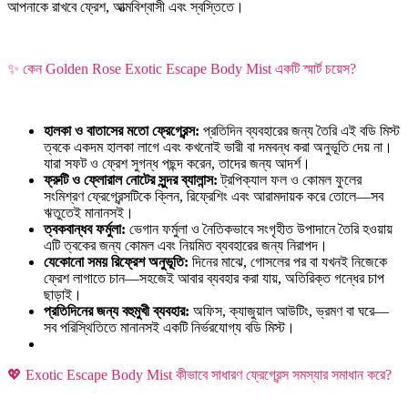
আপনাকে রাখবে ফ্রেশ, আত্মবিশ্বাসী এবং স্বস্তিতে।
✨ কেন Golden Rose Exotic Escape Body Mist একটি স্মার্ট চয়েস?
হালকা ও বাতাসের মতো ফ্রেগ্রেন্স:
প্রতিদিন ব্যবহারের জন্য তৈরি এই বডি মিস্ট
ত্বকে একদম হালকা লাগে এবং কখনোই ভারী বা দমবন্ধ করা অনুভূতি দেয় না।
যারা সফট ও ফ্রেশ সুগন্ধ পছন্দ করেন, তাদের জন্য আদর্শ।
ফ্রুটি ও ফ্লোরাল নোটের সুন্দর ব্যালান্স:
ট্রপিক্যাল ফল ও কোমল ফুলের
সংমিশ্রণ ফ্রেগ্রেন্সটিকে ক্লিন, রিফ্রেশিং এবং আরামদায়ক করে তোলে—সব
ঋতুতেই মানানসই।
ত্বকবান্ধব ফর্মুলা:
ভেগান ফর্মুলা ও নৈতিকভাবে সংগৃহীত উপাদানে তৈরি হওয়ায়
এটি ত্বকের জন্য কোমল এবং নিয়মিত ব্যবহারের জন্য নিরাপদ।
যেকোনো সময় রিফ্রেশ অনুভূতি:
দিনের মাঝে, গোসলের পর বা যখনই নিজেকে
ফ্রেশ লাগাতে চান—সহজেই আবার ব্যবহার করা যায়, অতিরিক্ত গন্ধের চাপ
ছাড়াই।
প্রতিদিনের জন্য বহুমুখী ব্যবহার:
অফিস, ক্যাজুয়াল আউটিং, ভ্রমণ বা ঘরে—
সব পরিস্থিতিতে মানানসই একটি নির্ভরযোগ্য বডি মিস্ট।
💖 Exotic Escape Body Mist কীভাবে সাধারণ ফ্রেগ্রেন্স সমস্যার সমাধান করে?