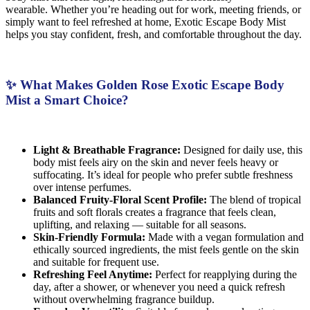
wearable. Whether you’re heading out for work, meeting friends, or
simply want to feel refreshed at home, Exotic Escape Body Mist
helps you stay confident, fresh, and comfortable throughout the day.
✨ What Makes Golden Rose Exotic Escape Body
Mist a Smart Choice?
Light & Breathable Fragrance:
Designed for daily use, this
body mist feels airy on the skin and never feels heavy or
suffocating. It’s ideal for people who prefer subtle freshness
over intense perfumes.
Balanced Fruity-Floral Scent Profile:
The blend of tropical
fruits and soft florals creates a fragrance that feels clean,
uplifting, and relaxing — suitable for all seasons.
Skin-Friendly Formula:
Made with a vegan formulation and
ethically sourced ingredients, the mist feels gentle on the skin
and suitable for frequent use.
Refreshing Feel Anytime:
Perfect for reapplying during the
day, after a shower, or whenever you need a quick refresh
without overwhelming fragrance buildup.