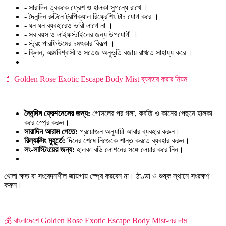
- সারাদিন ত্বককে ফ্রেশ ও হালকা সুগন্ধে রাখে ।
- দৈনন্দিন রুটিনে ট্রপিক্যাল রিফ্রেশিং টাচ যোগ করে ।
- ঘন ঘন ব্যবহারেও ভারী লাগে না ।
- সব বয়স ও লাইফস্টাইলের জন্য উপযোগী ।
- স্ট্রং পারফিউমের চমৎকার বিকল্প ।
- ক্লিন, আত্মবিশ্বাসী ও সতেজ অনুভূতি বজায় রাখতে সাহায্য করে ।
💄 Golden Rose Exotic Escape Body Mist ব্যবহার করার নিয়ম
দৈনন্দিন ফ্রেশনেসের জন্য:
গোসলের পর গলা, কবজি ও কানের পেছনে হালকা
করে স্প্রে করুন।
সারাদিন আরাম পেতে:
প্রয়োজন অনুযায়ী আবার ব্যবহার করুন।
রিল্যাক্সিং মুহূর্তে:
দিনের শেষে নিজেকে শান্ত করতে ব্যবহার করুন।
লং-লাস্টিংয়ের জন্য:
হালকা বডি লোশনের সঙ্গে লেয়ার করে নিন।
খোলা ক্ষত বা সংবেদনশীল জায়গায় স্প্রে করবেন না। ঠাণ্ডা ও শুষ্ক স্থানে সংরক্ষণ
করুন।
💰 বাংলাদেশে Golden Rose Exotic Escape Body Mist-এর দাম