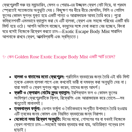
ফ্রেগ্রেন্সটি শুরু হয় ম্যান্ডারিন, মেলন ও পেয়ার-এর উজ্জ্বল ফ্রেশ নোট দিয়ে, যা প্রথম
স্প্রেতেই সতেজতার অনুভূতি দেয়। কিছুক্ষণ পর ধীরে ধীরে জেসমিন, লিলি ও লোটাস
ফুলের কোমল সুগন্ধ যুক্ত হয়ে একটি শান্ত ও আরামদায়ক আবহ তৈরি করে। পুরো
কম্বিনেশনটি এমনভাবে ব্যালান্স করা যে এটি হালকা, ফ্রেশ এবং সহজে পরিধেয় একটি বডি
মিস্ট হয়ে ওঠে। আপনি অফিসে যাচ্ছেন, বন্ধুদের সঙ্গে দেখা করতে বের হচ্ছেন, কিংবা
ঘরে বসেই নিজেকে রিফ্রেশ করতে চান—Exotic Escape Body Mist সারাদিন
আপনাকে রাখবে ফ্রেশ, আত্মবিশ্বাসী এবং স্বস্তিতে।
✨ কেন Golden Rose Exotic Escape Body Mist একটি স্মার্ট চয়েস?
হালকা ও বাতাসের মতো ফ্রেগ্রেন্স:
প্রতিদিন ব্যবহারের জন্য তৈরি এই বডি মিস্ট
ত্বকে একদম হালকা লাগে এবং কখনোই ভারী বা দমবন্ধ করা অনুভূতি দেয় না।
যারা সফট ও ফ্রেশ সুগন্ধ পছন্দ করেন, তাদের জন্য আদর্শ।
ফ্রুটি ও ফ্লোরাল নোটের সুন্দর ব্যালান্স:
ট্রপিক্যাল ফল ও কোমল ফুলের
সংমিশ্রণ ফ্রেগ্রেন্সটিকে ক্লিন, রিফ্রেশিং এবং আরামদায়ক করে তোলে—সব
ঋতুতেই মানানসই।
ত্বকবান্ধব ফর্মুলা:
ভেগান ফর্মুলা ও নৈতিকভাবে সংগৃহীত উপাদানে তৈরি হওয়ায়
এটি ত্বকের জন্য কোমল এবং নিয়মিত ব্যবহারের জন্য নিরাপদ।
যেকোনো সময় রিফ্রেশ অনুভূতি:
দিনের মাঝে, গোসলের পর বা যখনই নিজেকে
ফ্রেশ লাগাতে চান—সহজেই আবার ব্যবহার করা যায়, অতিরিক্ত গন্ধের চাপ
ছাড়াই।