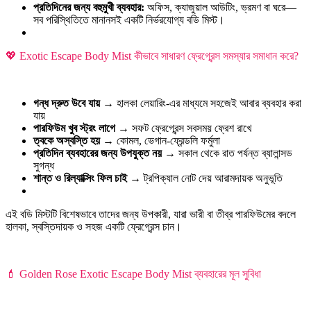
প্রতিদিনের জন্য বহুমুখী ব্যবহার:
অফিস, ক্যাজুয়াল আউটিং, ভ্রমণ বা ঘরে—
সব পরিস্থিতিতে মানানসই একটি নির্ভরযোগ্য বডি মিস্ট।
💖 Exotic Escape Body Mist কীভাবে সাধারণ ফ্রেগ্রেন্স সমস্যার সমাধান করে?
গন্ধ দ্রুত উবে যায়
→ হালকা লেয়ারিং-এর মাধ্যমে সহজেই আবার ব্যবহার করা
যায়
পারফিউম খুব স্ট্রং লাগে
→ সফট ফ্রেগ্রেন্স সবসময় ফ্রেশ রাখে
ত্বকে অস্বস্তি হয়
→ কোমল, ভেগান-ফ্রেন্ডলি ফর্মুলা
প্রতিদিন ব্যবহারের জন্য উপযুক্ত নয়
→ সকাল থেকে রাত পর্যন্ত ব্যালান্সড
সুগন্ধ
শান্ত ও রিল্যাক্সিং ফিল চাই
→ ট্রপিক্যাল নোট দেয় আরামদায়ক অনুভূতি
এই বডি মিস্টটি বিশেষভাবে তাদের জন্য উপকারী, যারা ভারী বা তীব্র পারফিউমের বদলে
হালকা, স্বস্তিদায়ক ও সহজ একটি ফ্রেগ্রেন্স চান।
💄 Golden Rose Exotic Escape Body Mist ব্যবহারের মূল সুবিধা