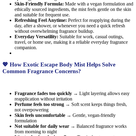
Skin-Friendly Formula:
Made with a vegan formulation and
ethically sourced ingredients, the mist feels gentle on the skin
and suitable for frequent use.
Refreshing Feel Anytime:
Perfect for reapplying during the
day, after a shower, or whenever you need a quick refresh
without overwhelming fragrance buildup.
Everyday Versatility:
Suitable for work, casual outings,
travel, or home use, making it a reliable everyday fragrance
companion.
💖 How Exotic Escape Body Mist Helps Solve
Common Fragrance Concerns?
Fragrance fades too quickly
→ Light layering allows easy
reapplication without irritation
Perfume feels too strong
→ Soft scent keeps things fresh,
not overpowering
Skin feels uncomfortable
→ Gentle, vegan-friendly
formulation
Not suitable for daily wear
→ Balanced fragrance works
from morning to night