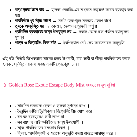
গন্ধ দ্রুত উবে যায়
→ হালকা লেয়ারিং-এর মাধ্যমে সহজেই আবার ব্যবহার করা
যায়
পারফিউম খুব স্ট্রং লাগে
→ সফট ফ্রেগ্রেন্স সবসময় ফ্রেশ রাখে
ত্বকে অস্বস্তি হয়
→ কোমল, ভেগান-ফ্রেন্ডলি ফর্মুলা
প্রতিদিন ব্যবহারের জন্য উপযুক্ত নয়
→ সকাল থেকে রাত পর্যন্ত ব্যালান্সড
সুগন্ধ
শান্ত ও রিল্যাক্সিং ফিল চাই
→ ট্রপিক্যাল নোট দেয় আরামদায়ক অনুভূতি
এই বডি মিস্টটি বিশেষভাবে তাদের জন্য উপকারী, যারা ভারী বা তীব্র পারফিউমের বদলে
হালকা, স্বস্তিদায়ক ও সহজ একটি ফ্রেগ্রেন্স চান।
💄 Golden Rose Exotic Escape Body Mist ব্যবহারের মূল সুবিধা
- সারাদিন ত্বককে ফ্রেশ ও হালকা সুগন্ধে রাখে ।
- দৈনন্দিন রুটিনে ট্রপিক্যাল রিফ্রেশিং টাচ যোগ করে ।
- ঘন ঘন ব্যবহারেও ভারী লাগে না ।
- সব বয়স ও লাইফস্টাইলের জন্য উপযোগী ।
- স্ট্রং পারফিউমের চমৎকার বিকল্প ।
- ক্লিন, আত্মবিশ্বাসী ও সতেজ অনুভূতি বজায় রাখতে সাহায্য করে ।