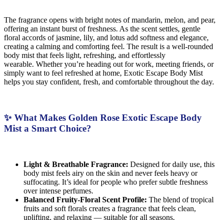
The fragrance opens with bright notes of mandarin, melon, and pear,
offering an instant burst of freshness. As the scent settles, gentle
floral accords of jasmine, lily, and lotus add softness and elegance,
creating a calming and comforting feel. The result is a well-rounded
body mist that feels light, refreshing, and effortlessly
wearable. Whether you’re heading out for work, meeting friends, or
simply want to feel refreshed at home, Exotic Escape Body Mist
helps you stay confident, fresh, and comfortable throughout the day.
✨ What Makes Golden Rose Exotic Escape Body
Mist a Smart Choice?
Light & Breathable Fragrance:
Designed for daily use, this
body mist feels airy on the skin and never feels heavy or
suffocating. It’s ideal for people who prefer subtle freshness
over intense perfumes.
Balanced Fruity-Floral Scent Profile:
The blend of tropical
fruits and soft florals creates a fragrance that feels clean,
uplifting, and relaxing — suitable for all seasons.