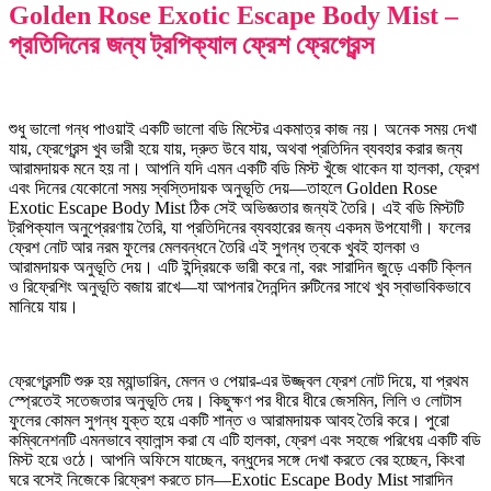
Golden Rose Exotic Escape Body Mist –
প্রতিদিনের জন্য ট্রপিক্যাল ফ্রেশ ফ্রেগ্রেন্স
শুধু ভালো গন্ধ পাওয়াই একটি ভালো বডি মিস্টের একমাত্র কাজ নয়। অনেক সময় দেখা
যায়, ফ্রেগ্রেন্স খুব ভারী হয়ে যায়, দ্রুত উবে যায়, অথবা প্রতিদিন ব্যবহার করার জন্য
আরামদায়ক মনে হয় না। আপনি যদি এমন একটি বডি মিস্ট খুঁজে থাকেন যা হালকা, ফ্রেশ
এবং দিনের যেকোনো সময় স্বস্তিদায়ক অনুভূতি দেয়—তাহলে Golden Rose
Exotic Escape Body Mist ঠিক সেই অভিজ্ঞতার জন্যই তৈরি। এই বডি মিস্টটি
ট্রপিক্যাল অনুপ্রেরণায় তৈরি, যা প্রতিদিনের ব্যবহারের জন্য একদম উপযোগী। ফলের
ফ্রেশ নোট আর নরম ফুলের মেলবন্ধনে তৈরি এই সুগন্ধ ত্বকে খুবই হালকা ও
আরামদায়ক অনুভূতি দেয়। এটি ইন্দ্রিয়কে ভারী করে না, বরং সারাদিন জুড়ে একটি ক্লিন
ও রিফ্রেশিং অনুভূতি বজায় রাখে—যা আপনার দৈনন্দিন রুটিনের সাথে খুব স্বাভাবিকভাবে
মানিয়ে যায়।
ফ্রেগ্রেন্সটি শুরু হয় ম্যান্ডারিন, মেলন ও পেয়ার-এর উজ্জ্বল ফ্রেশ নোট দিয়ে, যা প্রথম
স্প্রেতেই সতেজতার অনুভূতি দেয়। কিছুক্ষণ পর ধীরে ধীরে জেসমিন, লিলি ও লোটাস
ফুলের কোমল সুগন্ধ যুক্ত হয়ে একটি শান্ত ও আরামদায়ক আবহ তৈরি করে। পুরো
কম্বিনেশনটি এমনভাবে ব্যালান্স করা যে এটি হালকা, ফ্রেশ এবং সহজে পরিধেয় একটি বডি
মিস্ট হয়ে ওঠে। আপনি অফিসে যাচ্ছেন, বন্ধুদের সঙ্গে দেখা করতে বের হচ্ছেন, কিংবা
ঘরে বসেই নিজেকে রিফ্রেশ করতে চান—Exotic Escape Body Mist সারাদিন