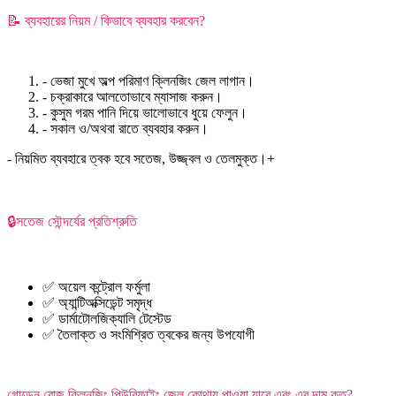
📝 ব্যবহারের নিয়ম / কিভাবে ব্যবহার করবেন?
- ভেজা মুখে অল্প পরিমাণ ক্লিনজিং জেল লাগান।
- চক্রাকারে আলতোভাবে ম্যাসাজ করুন।
- কুসুম গরম পানি দিয়ে ভালোভাবে ধুয়ে ফেলুন।
- সকাল ও/অথবা রাতে ব্যবহার করুন।
- নিয়মিত ব্যবহারে ত্বক হবে সতেজ, উজ্জ্বল ও তেলমুক্ত।+
🔒সতেজ সৌন্দর্যের প্রতিশ্রুতি
✅ অয়েল কন্ট্রোল ফর্মুলা
✅ অ্যান্টিঅক্সিডেন্ট সমৃদ্ধ
✅ ডার্মাটোলজিক্যালি টেস্টেড
✅ তৈলাক্ত ও সংমিশ্রিত ত্বকের জন্য উপযোগী
গোল্ডেন রোজ ক্লিনজিং পিউরিফাইং জেল কোথায় পাওয়া যাবে এবং এর দাম কত?