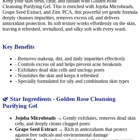
Keep your skin fresh, clear, and radiant with Golden Rose
Cleansing Purifying Gel. This is enriched with Jojoba Microbeads,
Grape Seed Extract, and Zinc PCA, this powerful yet gentle formula
deeply cleanses impurities, removes excess oil, and delivers
antioxidant protection. Its soft texture works effortlessly on the skin,
leaving it refreshed, revitalized, and silky soft with every wash.
Key Benefits
- Removes makeup, dirt, and daily impurities effectively
- Controls excess oil and helps prevent acne breakouts
- Exfoliates dead skin cells and unclogs pores
- Nourishes the skin and keeps it refreshed
- Specially formulated for oily and combination skin types
🌿 Star Ingredients - Golden Rose Cleansing
Purifying Gel
Jojoba Microbeads
→ Gently exfoliates, removes dead skin
cells, and deeply cleans clogged pores
Grape Seed Extract
→ Rich in antioxidants that protect
against free radicals and environmental damage