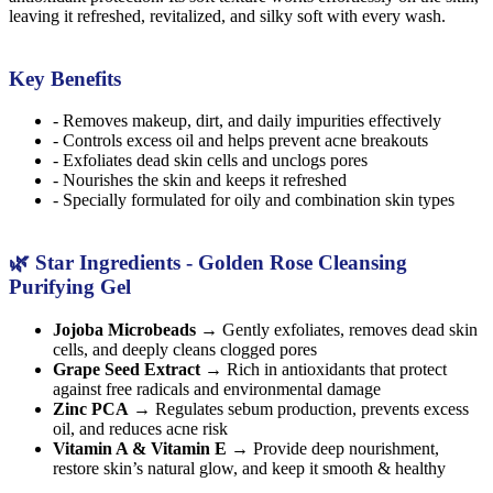
leaving it refreshed, revitalized, and silky soft with every wash.
Key Benefits
- Removes makeup, dirt, and daily impurities effectively
- Controls excess oil and helps prevent acne breakouts
- Exfoliates dead skin cells and unclogs pores
- Nourishes the skin and keeps it refreshed
- Specially formulated for oily and combination skin types
🌿 Star Ingredients - Golden Rose Cleansing
Purifying Gel
Jojoba Microbeads
→ Gently exfoliates, removes dead skin
cells, and deeply cleans clogged pores
Grape Seed Extract
→ Rich in antioxidants that protect
against free radicals and environmental damage
Zinc PCA
→ Regulates sebum production, prevents excess
oil, and reduces acne risk
Vitamin A & Vitamin E
→ Provide deep nourishment,
restore skin’s natural glow, and keep it smooth & healthy