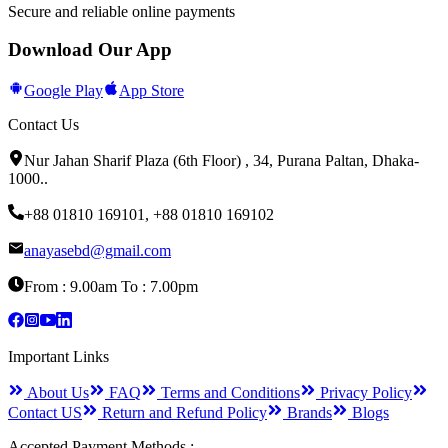
Secure and reliable online payments
Download Our App
Google Play
App Store
Contact Us
Nur Jahan Sharif Plaza (6th Floor) , 34, Purana Paltan, Dhaka-
1000.
.
+88 01810 169101
,
+88 01810 169102
anayasebd@gmail.com
From : 9.00am To : 7.00pm
Important Links
About Us
FAQ
Terms and Conditions
Privacy Policy
Contact US
Return and Refund Policy
Brands
Blogs
Accepted Payment Methods :