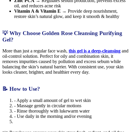
Zinc PCA
→ Regulates sebum production, prevents excess
oil, and reduces acne risk
Vitamin A & Vitamin E
→ Provide deep nourishment,
restore skin’s natural glow, and keep it smooth & healthy
💡 Why Choose Golden Rose Cleansing Purifying
Gel?
More than just a regular face wash,
this gel is a deep-cleansing
and
oil-control solution. Perfect for oily and combination skin, it
removes impurities caused by pollution and excess sebum while
balancing the skin’s natural barrier. With consistent use, your skin
looks cleaner, brighter, and healthier every day.
📝 How to Use?
- Apply a small amount of gel to wet skin
- Massage gently in circular motions
- Rinse thoroughly with lukewarm water
- Use daily in the morning and/or evening