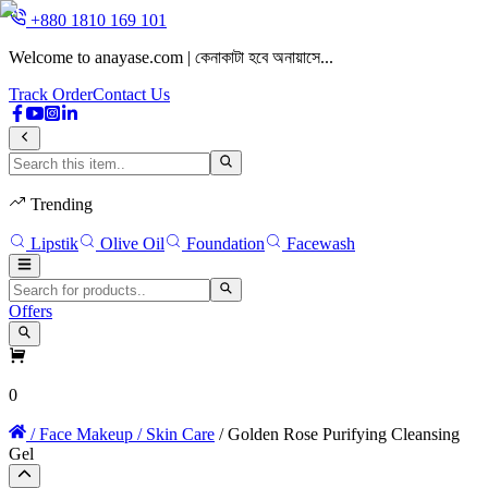
+880 1810 169 101
Welcome to anayase.com | কেনাকাটা হবে অনায়াসে...
W
Track Order
Contact Us
Trending
Lipstik
Olive Oil
Foundation
Facewash
Offers
0
/ Face Makeup
/ Skin Care
/ Golden Rose Purifying Cleansing
Gel