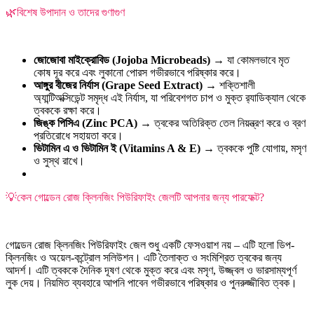
🌿বিশেষ উপাদান ও তাদের গুণাগুণ
জোজোবা মাইক্রোবিড (Jojoba Microbeads)
→ যা কোমলভাবে মৃত
কোষ দূর করে এবং লুকানো পোরস গভীরভাবে পরিষ্কার করে।
আঙ্গুর বীজের নির্যাস (Grape Seed Extract)
→ শক্তিশালী
অ্যান্টিঅক্সিডেন্ট সমৃদ্ধ এই নির্যাস, যা পরিবেশগত চাপ ও মুক্ত র‍্যাডিক্যাল থেকে
ত্বককে রক্ষা করে।
জিঙ্ক পিসিএ (Zinc PCA)
→ ত্বকের অতিরিক্ত তেল নিয়ন্ত্রণ করে ও ব্রণ
প্রতিরোধে সহায়তা করে।
ভিটামিন এ ও ভিটামিন ই (Vitamins A & E)
→ ত্বককে পুষ্টি যোগায়, মসৃণ
ও সুস্থ রাখে।
💡কেন গোল্ডেন রোজ ক্লিনজিং পিউরিফাইং জেলটি আপনার জন্য পারফেক্ট?
গোল্ডেন রোজ ক্লিনজিং পিউরিফাইং জেল শুধু একটি ফেসওয়াশ নয় – এটি হলো ডিপ-
ক্লিনজিং ও অয়েল-কন্ট্রোল সলিউশন। এটি তৈলাক্ত ও সংমিশ্রিত ত্বকের জন্য
আদর্শ। এটি ত্বককে দৈনিক দূষণ থেকে মুক্ত করে এবং মসৃণ, উজ্জ্বল ও ভারসাম্যপূর্ণ
লুক দেয়। নিয়মিত ব্যবহারে আপনি পাবেন গভীরভাবে পরিষ্কার ও পুনরুজ্জীবিত ত্বক।