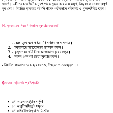
আদর্শ। এটি ত্বককে দৈনিক দূষণ থেকে মুক্ত করে এবং মসৃণ, উজ্জ্বল ও ভারসাম্যপূর্ণ
লুক দেয়। নিয়মিত ব্যবহারে আপনি পাবেন গভীরভাবে পরিষ্কার ও পুনরুজ্জীবিত ত্বক।
📝 ব্যবহারের নিয়ম / কিভাবে ব্যবহার করবেন?
- ভেজা মুখে অল্প পরিমাণ ক্লিনজিং জেল লাগান।
- চক্রাকারে আলতোভাবে ম্যাসাজ করুন।
- কুসুম গরম পানি দিয়ে ভালোভাবে ধুয়ে ফেলুন।
- সকাল ও/অথবা রাতে ব্যবহার করুন।
- নিয়মিত ব্যবহারে ত্বক হবে সতেজ, উজ্জ্বল ও তেলমুক্ত।+
🔒সতেজ সৌন্দর্যের প্রতিশ্রুতি
✅ অয়েল কন্ট্রোল ফর্মুলা
✅ অ্যান্টিঅক্সিডেন্ট সমৃদ্ধ
✅ ডার্মাটোলজিক্যালি টেস্টেড