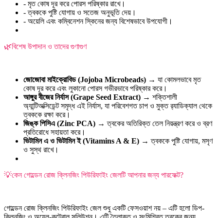
- মৃত কোষ দূর করে পোরস পরিষ্কার রাখে।
- ত্বককে পুষ্টি যোগায় ও সতেজ অনুভূতি দেয়।
- অয়েলি এবং কম্বিনেশন স্কিনের জন্য বিশেষভাবে উপযোগী।
🌿বিশেষ উপাদান ও তাদের গুণাগুণ
জোজোবা মাইক্রোবিড (Jojoba Microbeads)
→ যা কোমলভাবে মৃত
কোষ দূর করে এবং লুকানো পোরস গভীরভাবে পরিষ্কার করে।
আঙ্গুর বীজের নির্যাস (Grape Seed Extract)
→ শক্তিশালী
অ্যান্টিঅক্সিডেন্ট সমৃদ্ধ এই নির্যাস, যা পরিবেশগত চাপ ও মুক্ত র‍্যাডিক্যাল থেকে
ত্বককে রক্ষা করে।
জিঙ্ক পিসিএ (Zinc PCA)
→ ত্বকের অতিরিক্ত তেল নিয়ন্ত্রণ করে ও ব্রণ
প্রতিরোধে সহায়তা করে।
ভিটামিন এ ও ভিটামিন ই (Vitamins A & E)
→ ত্বককে পুষ্টি যোগায়, মসৃণ
ও সুস্থ রাখে।
💡কেন গোল্ডেন রোজ ক্লিনজিং পিউরিফাইং জেলটি আপনার জন্য পারফেক্ট?
গোল্ডেন রোজ ক্লিনজিং পিউরিফাইং জেল শুধু একটি ফেসওয়াশ নয় – এটি হলো ডিপ-
ক্লিনজিং ও অয়েল-কন্ট্রোল সলিউশন। এটি তৈলাক্ত ও সংমিশ্রিত ত্বকের জন্য