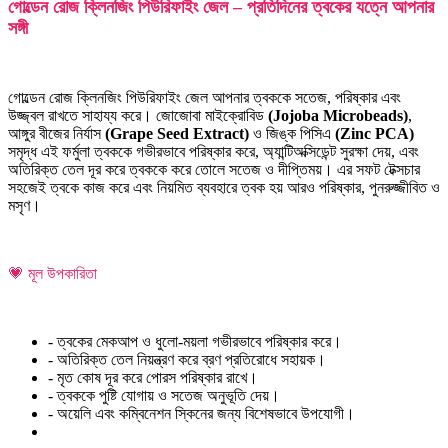
গোল্ডেন রোজ ক্লিনজিং পিউরিফাইং জেল – প্রতিদিনের ত্বকের যত্নে আপনার
সঙ্গী
গোল্ডেন রোজ ক্লিনজিং পিউরিফাইং জেল আপনার ত্বককে সতেজ, পরিষ্কার এবং
উজ্জ্বল রাখতে সাহায্য করে। জোজোবা মাইক্রোবিড
(Jojoba Microbeads)
,
আঙ্গুর বীজের নির্যাস
(Grape Seed Extract)
ও জিঙ্ক পিসিএ
(Zinc PCA)
সমৃদ্ধ এই ফর্মুলা ত্বককে গভীরভাবে পরিষ্কার করে, অ্যান্টিঅক্সিডেন্ট সুরক্ষা দেয়, এবং
অতিরিক্ত তেল দূর করে ত্বককে করে তোলে সতেজ ও দীপ্তিময়। এর সফট টেক্সচার
সহজেই ত্বকে কাজ করে এবং নিয়মিত ব্যবহারে ত্বক হয় আরও পরিষ্কার, পুনরুজ্জীবিত ও
মসৃণ।
💗 মূল উপকারিতা
- ত্বকের মেকআপ ও ধুলো-ময়লা গভীরভাবে পরিষ্কার করে।
- অতিরিক্ত তেল নিয়ন্ত্রণ করে ব্রণ প্রতিরোধে সহায়ক।
- মৃত কোষ দূর করে পোরস পরিষ্কার রাখে।
- ত্বককে পুষ্টি যোগায় ও সতেজ অনুভূতি দেয়।
- অয়েলি এবং কম্বিনেশন স্কিনের জন্য বিশেষভাবে উপযোগী।