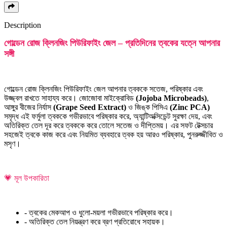
Description
গোল্ডেন রোজ ক্লিনজিং পিউরিফাইং জেল – প্রতিদিনের ত্বকের যত্নে আপনার
সঙ্গী
গোল্ডেন রোজ ক্লিনজিং পিউরিফাইং জেল আপনার ত্বককে সতেজ, পরিষ্কার এবং
উজ্জ্বল রাখতে সাহায্য করে। জোজোবা মাইক্রোবিড
(Jojoba Microbeads)
,
আঙ্গুর বীজের নির্যাস
(Grape Seed Extract)
ও জিঙ্ক পিসিএ
(Zinc PCA)
সমৃদ্ধ এই ফর্মুলা ত্বককে গভীরভাবে পরিষ্কার করে, অ্যান্টিঅক্সিডেন্ট সুরক্ষা দেয়, এবং
অতিরিক্ত তেল দূর করে ত্বককে করে তোলে সতেজ ও দীপ্তিময়। এর সফট টেক্সচার
সহজেই ত্বকে কাজ করে এবং নিয়মিত ব্যবহারে ত্বক হয় আরও পরিষ্কার, পুনরুজ্জীবিত ও
মসৃণ।
💗 মূল উপকারিতা
- ত্বকের মেকআপ ও ধুলো-ময়লা গভীরভাবে পরিষ্কার করে।
- অতিরিক্ত তেল নিয়ন্ত্রণ করে ব্রণ প্রতিরোধে সহায়ক।