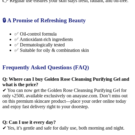
👉 Regular use ensures your skin stays fresh, radiant, and oil-free.
🔒 A Promise of Refreshing Beauty
✅ Oil-control formula
✅ Antioxidant-rich ingredients
✅ Dermatologically tested
✅ Suitable for oily & combination skin
Frequently Asked Questions (FAQ)
Q: Where can I buy Golden Rose Cleansing Purifying Gel and
what is the price?
✔ You can now get the Golden Rose Cleansing Purifying Gel for
only ৳2500, available exclusively on anayase.com. Don’t miss out
on this premium skincare product—place your order online today
and enjoy fast delivery right to your doorstep.
Q: Can I use it every day?
✔ Yes, it’s gentle and safe for daily use, both morning and night.