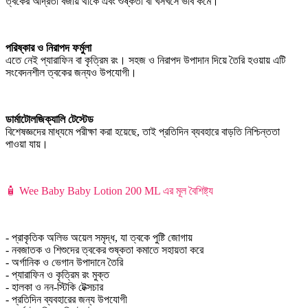
ত্বকের আর্দ্রতা বজায় থাকে এবং শুষ্কতা বা খসখসে ভাব কমে।
পরিষ্কার ও নিরাপদ ফর্মুলা
এতে নেই প্যারাফিন বা কৃত্রিম রং। সহজ ও নিরাপদ উপাদান দিয়ে তৈরি হওয়ায় এটি
সংবেদনশীল ত্বকের জন্যও উপযোগী।
ডার্মাটোলজিক্যালি টেস্টেড
বিশেষজ্ঞদের মাধ্যমে পরীক্ষা করা হয়েছে, তাই প্রতিদিন ব্যবহারে বাড়তি নিশ্চিন্ততা
পাওয়া যায়।
🧴 Wee Baby Baby Lotion 200 ML এর মূল বৈশিষ্ট্য
- প্রাকৃতিক অলিভ অয়েল সমৃদ্ধ, যা ত্বকে পুষ্টি জোগায়
- নবজাতক ও শিশুদের ত্বকের শুষ্কতা কমাতে সহায়তা করে
- অর্গানিক ও ভেগান উপাদানে তৈরি
- প্যারাফিন ও কৃত্রিম রং মুক্ত
- হালকা ও নন-স্টিকি টেক্সচার
- প্রতিদিন ব্যবহারের জন্য উপযোগী