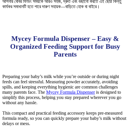
আপনার বেবির ফিডিং সময়কে আরও সহজ, দ্রুত এবং গুছানো করতে এই ছোট্ট কিন্তু
কার্যকর সমাধানটি হতে পারে দারুণ সহায়ক—বাড়িতে হোক বা বাইরে।
Mycey Formula Dispenser – Easy &
Organized Feeding Support for Busy
Parents
Preparing your baby’s milk while you’re outside or during night
feeds can feel stressful. Measuring powder accurately, avoiding
spills, and keeping everything hygienic are common challenges
many parents face. The
Mycey Formula Dispenser
is designed to
simplify this process, helping you stay prepared wherever you go
without any hassle.
This compact and practical feeding accessory keeps pre-measured
formula ready, so you can quickly prepare your baby’s milk without
delays or mess.