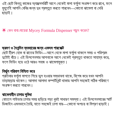
এই ছোট কিন্তু কাজের অ্যাক্সেসরিটি আগে থেকেই মাপা ফর্মুলা সংরক্ষণ করে রাখে, ফলে
মুহূর্তেই আপনি বেবির জন্য দুধ প্রস্তুত করতে পারবেন—কোনো ঝামেলা বা দেরি
ছাড়াই।
🌟 কেন বাবা-মায়েরা Mycey Formula Dispenser পছন্দ করেন?
ভ্রমণ ও দৈনন্দিন ব্যবহারের জন্য একদম পারফেক্ট
ছোট ট্রিপ হোক বা রাতের ফিডিং—আগে থেকে মাপা ফর্মুলা থাকলে সময় ও পরিশ্রম
দুটোই বাঁচে। এই ডিসপেনসার আপনাকে আগে থেকেই প্রস্তুত থাকতে সাহায্য করে,
ফলে ফিডিং হয়ে ওঠে আরও সহজ ও ঝামেলামুক্ত।
নির্ভুল পরিমাপ নিশ্চিত করে
প্রতিবার ফর্মুলা মাপতে গিয়ে ভুল হওয়ার সম্ভাবনা থাকে, বিশেষ করে যখন আপনি
তাড়াহুড়ায় থাকেন। আলাদা আলাদা কম্পার্টমেন্ট থাকায় আপনি সহজেই সঠিক পরিমাণে
সংরক্ষণ করতে পারবেন।
ঝামেলাহীন ঢালার সুবিধা
বোতলে পাউডার ঢালার সময় ছড়িয়ে পড়া খুবই সাধারণ সমস্যা। এই ডিসপেনসারের স্মার্ট
ডিজাইন এমনভাবে তৈরি, যাতে সহজেই ঢালা যায়—কোনো অপচয় বা মিশ্রণ ছাড়াই।