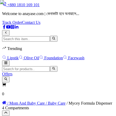
+880 1810 169 101
Welcome to anayase.com | কেনাকাটা হবে অনায়াসে...
W
Track Order
Contact Us
Trending
Lipstik
Olive Oil
Foundation
Facewash
Offers
0
/ Mom And Baby Care
/ Baby Care
/ Mycey Formula Dispenser
4 Compartments