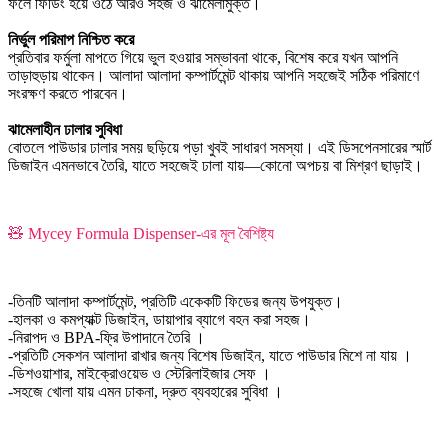
ফলে ফিডিং হয়ে ওঠে আরও সহজ ও ঝামেলামুক্ত।
নির্ভুল পরিমাপ নিশ্চিত করে
প্রতিবার ফর্মুলা মাপতে গিয়ে ভুল হওয়ার সম্ভাবনা থাকে, বিশেষ করে যখন আপনি
তাড়াহুড়ায় থাকেন। আলাদা আলাদা কম্পার্টমেন্ট থাকায় আপনি সহজেই সঠিক পরিমাণে
সংরক্ষণ করতে পারবেন।
ঝামেলাহীন ঢালার সুবিধা
বোতলে পাউডার ঢালার সময় ছড়িয়ে পড়া খুবই সাধারণ সমস্যা। এই ডিসপেনসারের স্মার্ট
ডিজাইন এমনভাবে তৈরি, যাতে সহজেই ঢালা যায়—কোনো অপচয় বা মিশ্রণ ছাড়াই।
🧸 Mycey Formula Dispenser-এর মূল বৈশিষ্ট্য
-তিনটি আলাদা কম্পার্টমেন্ট, প্রতিটি একেকটি ফিডের জন্য উপযুক্ত।
-হালকা ও কমপ্যাক্ট ডিজাইন, ডায়াপার ব্যাগে বহন করা সহজ।
-নিরাপদ ও BPA-ফ্রি উপাদানে তৈরি ।
-প্রতিটি সেকশন আলাদা রাখার জন্য বিশেষ ডিজাইন, যাতে পাউডার মিশে না যায় ।
-ডিশওয়াশার, মাইক্রোওয়েভ ও স্টেরিলাইজার সেফ ।
-সহজে খোলা যায় এমন ঢাকনা, দ্রুত ব্যবহারের সুবিধা ।