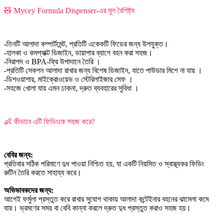
🧸 Mycey Formula Dispenser-এর মূল বৈশিষ্ট্য
-তিনটি আলাদা কম্পার্টমেন্ট, প্রতিটি একেকটি ফিডের জন্য উপযুক্ত।
-হালকা ও কমপ্যাক্ট ডিজাইন, ডায়াপার ব্যাগে বহন করা সহজ।
-নিরাপদ ও BPA-ফ্রি উপাদানে তৈরি ।
-প্রতিটি সেকশন আলাদা রাখার জন্য বিশেষ ডিজাইন, যাতে পাউডার মিশে না যায় ।
-ডিশওয়াশার, মাইক্রোওয়েভ ও স্টেরিলাইজার সেফ ।
-সহজে খোলা যায় এমন ঢাকনা, দ্রুত ব্যবহারের সুবিধা ।
👶 কীভাবে এটি ফিডিংকে সহজ করে?
বেবির জন্য:
প্রতিবার সঠিক পরিমাণে দুধ পাওয়া নিশ্চিত হয়, যা একটি নিয়মিত ও স্বাস্থ্যকর ফিডিং
রুটিন তৈরি করতে সাহায্য করে।
অভিভাবকদের জন্য:
আগেই ফর্মুলা প্রস্তুত করে রাখার সুযোগ থাকায় আলাদা কন্টেইনার বহনের ঝামেলা কমে
যায়। ভ্রমণের সময় বা বেবি কান্না করলে দ্রুত দুধ প্রস্তুত করাও সহজ হয়।