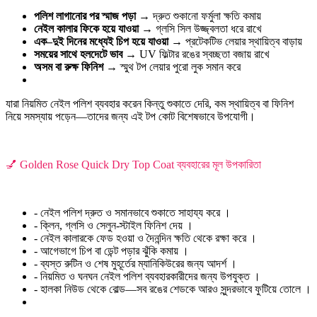
পলিশ লাগানোর পর স্মাজ পড়া
→ দ্রুত শুকানো ফর্মুলা ক্ষতি কমায়
নেইল কালার ফিকে হয়ে যাওয়া
→ গ্লসি সিল উজ্জ্বলতা ধরে রাখে
এক–দুই দিনের মধ্যেই চিপ হয়ে যাওয়া
→ প্রটেকটিভ লেয়ার স্থায়িত্ব বাড়ায়
সময়ের সাথে হলদেটে ভাব
→ UV ফিল্টার রঙের স্বচ্ছতা বজায় রাখে
অসম বা রুক্ষ ফিনিশ
→ স্মুথ টপ লেয়ার পুরো লুক সমান করে
যারা নিয়মিত নেইল পলিশ ব্যবহার করেন কিন্তু শুকাতে দেরি, কম স্থায়িত্ব বা ফিনিশ
নিয়ে সমস্যায় পড়েন—তাদের জন্য এই টপ কোট বিশেষভাবে উপযোগী।
💅 Golden Rose Quick Dry Top Coat ব্যবহারের মূল উপকারিতা
- নেইল পলিশ দ্রুত ও সমানভাবে শুকাতে সাহায্য করে ।
- ক্লিন, গ্লসি ও সেলুন-স্টাইল ফিনিশ দেয় ।
- নেইল কালারকে ফেড হওয়া ও দৈনন্দিন ক্ষতি থেকে রক্ষা করে ।
- আগেভাগে চিপ বা ডেন্ট পড়ার ঝুঁকি কমায় ।
- ব্যস্ত রুটিন ও শেষ মুহূর্তের ম্যানিকিউরের জন্য আদর্শ ।
- নিয়মিত ও ঘনঘন নেইল পলিশ ব্যবহারকারীদের জন্য উপযুক্ত ।
- হালকা নিউড থেকে বোল্ড—সব রঙের শেডকে আরও সুন্দরভাবে ফুটিয়ে তোলে ।