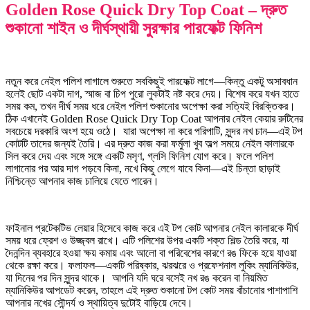
Golden Rose Quick Dry Top Coat – দ্রুত
শুকানো শাইন ও দীর্ঘস্থায়ী সুরক্ষার পারফেক্ট ফিনিশ
নতুন করে নেইল পলিশ লাগালে শুরুতে সবকিছুই পারফেক্ট লাগে—কিন্তু একটু অসাবধান
হলেই ছোট একটা দাগ, স্মাজ বা চিপ পুরো লুকটাই নষ্ট করে দেয়। বিশেষ করে যখন হাতে
সময় কম, তখন দীর্ঘ সময় ধরে নেইল পলিশ শুকানোর অপেক্ষা করা সত্যিই বিরক্তিকর।
ঠিক এখানেই Golden Rose Quick Dry Top Coat আপনার নেইল কেয়ার রুটিনের
সবচেয়ে দরকারি অংশ হয়ে ওঠে। যারা অপেক্ষা না করে পরিপাটি, সুন্দর নখ চান—এই টপ
কোটটি তাদের জন্যই তৈরি। এর দ্রুত কাজ করা ফর্মুলা খুব অল্প সময়ে নেইল কালারকে
সিল করে দেয় এবং সঙ্গে সঙ্গে একটি মসৃণ, গ্লসি ফিনিশ যোগ করে। ফলে পলিশ
লাগানোর পর আর দাগ পড়বে কিনা, নখে কিছু লেগে যাবে কিনা—এই চিন্তা ছাড়াই
নিশ্চিন্তে আপনার কাজ চালিয়ে যেতে পারেন।
ফাইনাল প্রটেকটিভ লেয়ার হিসেবে কাজ করে এই টপ কোট আপনার নেইল কালারকে দীর্ঘ
সময় ধরে ফ্রেশ ও উজ্জ্বল রাখে। এটি পলিশের উপর একটি শক্ত শিল্ড তৈরি করে, যা
দৈনন্দিন ব্যবহারে হওয়া ক্ষয় কমায় এবং আলো বা পরিবেশের কারণে রঙ ফিকে হয়ে যাওয়া
থেকে রক্ষা করে। ফলাফল—একটি পরিষ্কার, ঝরঝরে ও প্রফেশনাল লুকিং ম্যানিকিউর,
যা দিনের পর দিন সুন্দর থাকে। আপনি যদি ঘরে বসেই নখ রঙ করেন বা নিয়মিত
ম্যানিকিউর আপডেট করেন, তাহলে এই দ্রুত শুকানো টপ কোট সময় বাঁচানোর পাশাপাশি
আপনার নখের সৌন্দর্য ও স্থায়িত্ব দুটোই বাড়িয়ে দেবে।