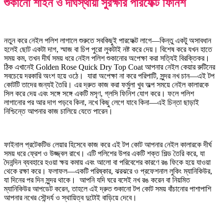
শুকানো শাইন ও দীর্ঘস্থায়ী সুরক্ষার পারফেক্ট ফিনিশ
নতুন করে নেইল পলিশ লাগালে শুরুতে সবকিছুই পারফেক্ট লাগে—কিন্তু একটু অসাবধান
হলেই ছোট একটা দাগ, স্মাজ বা চিপ পুরো লুকটাই নষ্ট করে দেয়। বিশেষ করে যখন হাতে
সময় কম, তখন দীর্ঘ সময় ধরে নেইল পলিশ শুকানোর অপেক্ষা করা সত্যিই বিরক্তিকর।
ঠিক এখানেই Golden Rose Quick Dry Top Coat আপনার নেইল কেয়ার রুটিনের
সবচেয়ে দরকারি অংশ হয়ে ওঠে। যারা অপেক্ষা না করে পরিপাটি, সুন্দর নখ চান—এই টপ
কোটটি তাদের জন্যই তৈরি। এর দ্রুত কাজ করা ফর্মুলা খুব অল্প সময়ে নেইল কালারকে
সিল করে দেয় এবং সঙ্গে সঙ্গে একটি মসৃণ, গ্লসি ফিনিশ যোগ করে। ফলে পলিশ
লাগানোর পর আর দাগ পড়বে কিনা, নখে কিছু লেগে যাবে কিনা—এই চিন্তা ছাড়াই
নিশ্চিন্তে আপনার কাজ চালিয়ে যেতে পারেন।
ফাইনাল প্রটেকটিভ লেয়ার হিসেবে কাজ করে এই টপ কোট আপনার নেইল কালারকে দীর্ঘ
সময় ধরে ফ্রেশ ও উজ্জ্বল রাখে। এটি পলিশের উপর একটি শক্ত শিল্ড তৈরি করে, যা
দৈনন্দিন ব্যবহারে হওয়া ক্ষয় কমায় এবং আলো বা পরিবেশের কারণে রঙ ফিকে হয়ে যাওয়া
থেকে রক্ষা করে। ফলাফল—একটি পরিষ্কার, ঝরঝরে ও প্রফেশনাল লুকিং ম্যানিকিউর,
যা দিনের পর দিন সুন্দর থাকে। আপনি যদি ঘরে বসেই নখ রঙ করেন বা নিয়মিত
ম্যানিকিউর আপডেট করেন, তাহলে এই দ্রুত শুকানো টপ কোট সময় বাঁচানোর পাশাপাশি
আপনার নখের সৌন্দর্য ও স্থায়িত্ব দুটোই বাড়িয়ে দেবে।