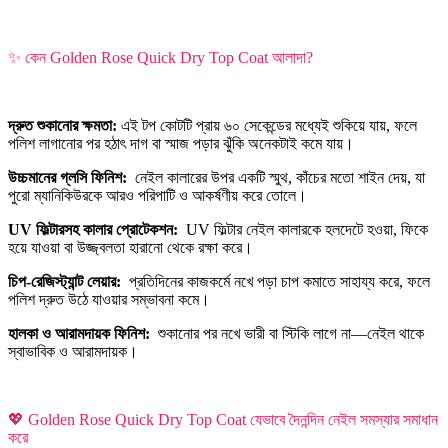
✨ কেন Golden Rose Quick Dry Top Coat আলাদা?
দ্রুত শুকানোর ক্ষমতা:
এই টপ কোটটি প্রায় ৬০ সেকেন্ডের মধ্যেই শুকিয়ে যায়, ফলে
পলিশ লাগানোর পর হঠাৎ দাগ বা স্মাজ পড়ার ঝুঁকি অনেকটাই কমে যায়।
উচ্চমানের গ্লসি ফিনিশ:
নেইল কালারের উপর একটি স্মুথ, কাঁচের মতো শাইন দেয়, যা
পুরো ম্যানিকিউরকে আরও পরিপাটি ও আকর্ষণীয় করে তোলে।
UV ফিল্টারসহ কালার প্রোটেকশন:
UV ফিল্টার নেইল কালারকে হলদেটে হওয়া, ফিকে
হয়ে যাওয়া বা উজ্জ্বলতা হারানো থেকে রক্ষা করে।
চিপ-রেজিস্ট্যান্ট লেয়ার:
প্রতিদিনের কাজকর্মে নখে পড়া চাপ কমাতে সাহায্য করে, ফলে
পলিশ দ্রুত উঠে যাওয়ার সম্ভাবনা কমে।
হালকা ও আরামদায়ক ফিনিশ:
শুকানোর পর নখে ভারী বা স্টিকি লাগে না—নেইল থাকে
স্বাভাবিক ও আরামদায়ক।
💖 Golden Rose Quick Dry Top Coat যেভাবে দৈনন্দিন নেইল সমস্যার সমাধান
করে