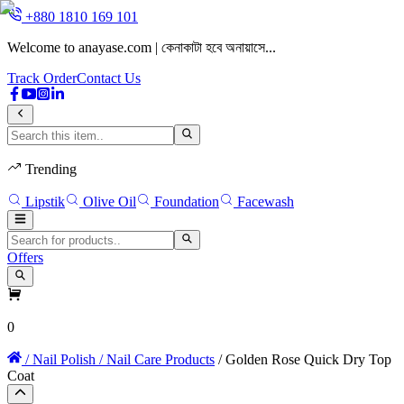
+880 1810 169 101
Welcome to anayase.com | কেনাকাটা হবে অনায়াসে...
W
Track Order
Contact Us
Trending
Lipstik
Olive Oil
Foundation
Facewash
Offers
0
/ Nail Polish
/ Nail Care Products
/ Golden Rose Quick Dry Top
Coat