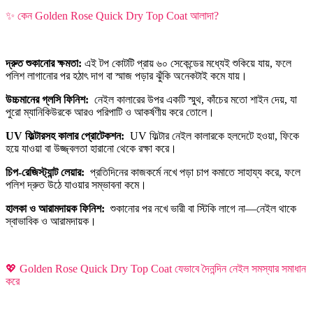
✨ কেন Golden Rose Quick Dry Top Coat আলাদা?
দ্রুত শুকানোর ক্ষমতা:
এই টপ কোটটি প্রায় ৬০ সেকেন্ডের মধ্যেই শুকিয়ে যায়, ফলে
পলিশ লাগানোর পর হঠাৎ দাগ বা স্মাজ পড়ার ঝুঁকি অনেকটাই কমে যায়।
উচ্চমানের গ্লসি ফিনিশ:
নেইল কালারের উপর একটি স্মুথ, কাঁচের মতো শাইন দেয়, যা
পুরো ম্যানিকিউরকে আরও পরিপাটি ও আকর্ষণীয় করে তোলে।
UV ফিল্টারসহ কালার প্রোটেকশন:
UV ফিল্টার নেইল কালারকে হলদেটে হওয়া, ফিকে
হয়ে যাওয়া বা উজ্জ্বলতা হারানো থেকে রক্ষা করে।
চিপ-রেজিস্ট্যান্ট লেয়ার:
প্রতিদিনের কাজকর্মে নখে পড়া চাপ কমাতে সাহায্য করে, ফলে
পলিশ দ্রুত উঠে যাওয়ার সম্ভাবনা কমে।
হালকা ও আরামদায়ক ফিনিশ:
শুকানোর পর নখে ভারী বা স্টিকি লাগে না—নেইল থাকে
স্বাভাবিক ও আরামদায়ক।
💖 Golden Rose Quick Dry Top Coat যেভাবে দৈনন্দিন নেইল সমস্যার সমাধান
করে