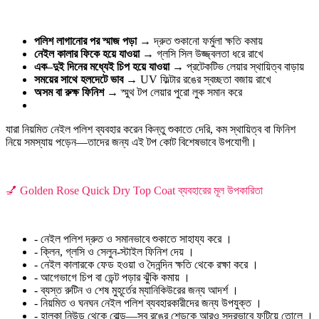
পলিশ লাগানোর পর স্মাজ পড়া
→ দ্রুত শুকানো ফর্মুলা ক্ষতি কমায়
নেইল কালার ফিকে হয়ে যাওয়া
→ গ্লসি সিল উজ্জ্বলতা ধরে রাখে
এক–দুই দিনের মধ্যেই চিপ হয়ে যাওয়া
→ প্রটেকটিভ লেয়ার স্থায়িত্ব বাড়ায়
সময়ের সাথে হলদেটে ভাব
→ UV ফিল্টার রঙের স্বচ্ছতা বজায় রাখে
অসম বা রুক্ষ ফিনিশ
→ স্মুথ টপ লেয়ার পুরো লুক সমান করে
যারা নিয়মিত নেইল পলিশ ব্যবহার করেন কিন্তু শুকাতে দেরি, কম স্থায়িত্ব বা ফিনিশ
নিয়ে সমস্যায় পড়েন—তাদের জন্য এই টপ কোট বিশেষভাবে উপযোগী।
💅 Golden Rose Quick Dry Top Coat ব্যবহারের মূল উপকারিতা
- নেইল পলিশ দ্রুত ও সমানভাবে শুকাতে সাহায্য করে ।
- ক্লিন, গ্লসি ও সেলুন-স্টাইল ফিনিশ দেয় ।
- নেইল কালারকে ফেড হওয়া ও দৈনন্দিন ক্ষতি থেকে রক্ষা করে ।
- আগেভাগে চিপ বা ডেন্ট পড়ার ঝুঁকি কমায় ।
- ব্যস্ত রুটিন ও শেষ মুহূর্তের ম্যানিকিউরের জন্য আদর্শ ।
- নিয়মিত ও ঘনঘন নেইল পলিশ ব্যবহারকারীদের জন্য উপযুক্ত ।
- হালকা নিউড থেকে বোল্ড—সব রঙের শেডকে আরও সুন্দরভাবে ফুটিয়ে তোলে ।