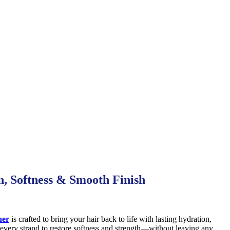
, Softness & Smooth Finish
ner
is crafted to bring your hair back to life with lasting hydration,
every strand to restore softness and strength—without leaving any