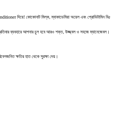
itioner দিয়ে! কোকোনাট মিল্ক, ম্যাকাডেমিয়া অয়েল এবং প্রোভিটামিন বি৫
 প্রতিবার ব্যবহারে আপনার চুল হবে আরও শক্ত, উজ্জ্বল ও সহজে ম্যানেজেবল।
পরিবেশজনিত ক্ষতির হাত থেকে সুরক্ষা দেয়।