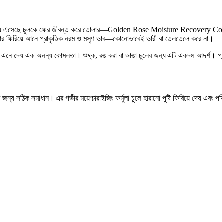
হলে সময় এসেছে চুলকে ফের জীবন্ত করে তোলার—Golden Rose Moisture Recovery Cond
রাখে, আর ফিরিয়ে আনে প্রাকৃতিক নরম ও মসৃণ ভাব—কোনোভাবেই ভারী বা তেলতেলে করে না।
ং চুলে এনে দেয় এক অনন্য কোমলতা। শুষ্ক, রঙ করা বা ভাঙা চুলের জন্য এটি একদম আদর্শ।
 জন্য সঠিক সমাধান। এর গভীর ময়েশ্চারাইজিং ফর্মুলা চুলে হারানো পুষ্টি ফিরিয়ে দেয় এবং 