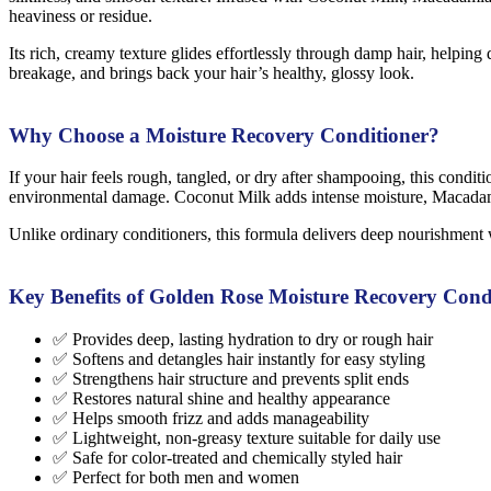
heaviness or residue.
Its rich, creamy texture glides effortlessly through damp hair, helping 
breakage, and brings back your hair’s healthy, glossy look.
Why Choose a Moisture Recovery Conditioner?
If your hair feels rough, tangled, or dry after shampooing, this conditi
environmental damage. Coconut Milk adds intense moisture, Macadamia O
Unlike ordinary conditioners, this formula delivers deep nourishment 
Key Benefits of Golden Rose Moisture Recovery Cond
✅ Provides deep, lasting hydration to dry or rough hair
✅ Softens and detangles hair instantly for easy styling
✅ Strengthens hair structure and prevents split ends
✅ Restores natural shine and healthy appearance
✅ Helps smooth frizz and adds manageability
✅ Lightweight, non-greasy texture suitable for daily use
✅ Safe for color-treated and chemically styled hair
✅ Perfect for both men and women