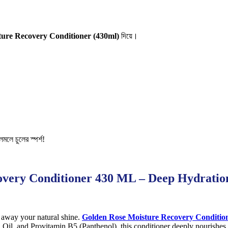
ure Recovery Conditioner (430ml)
দিয়ে।
লে চুলের স্পর্শ!
very Conditioner 430 ML – Deep Hydration
ip away your natural shine.
Golden Rose Moisture Recovery Conditio
Oil, and Provitamin B5 (Panthenol), this conditioner deeply nourishes 