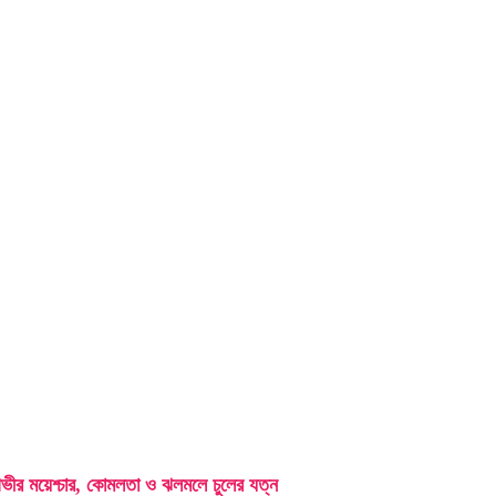
য়েশ্চার, কোমলতা ও ঝলমলে চুলের যত্ন