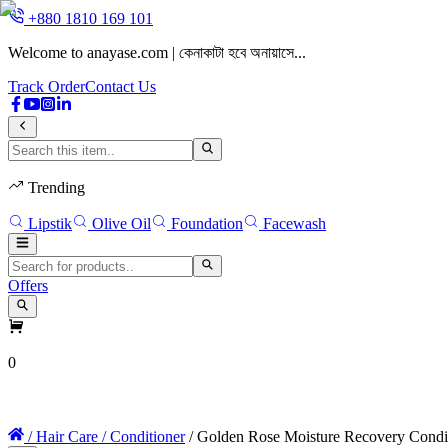
+880 1810 169 101
Welcome to anayase.com | কেনাকাটা হবে অনায়াসে...
Track Order
Contact Us
Trending
Lipstik
Olive Oil
Foundation
Facewash
Offers
0
Home
Face
Eyes
Lips
Nail Polish
Makeup
/ Hair Care
/ Conditioner
/ Golden Rose Moisture Recovery Condi