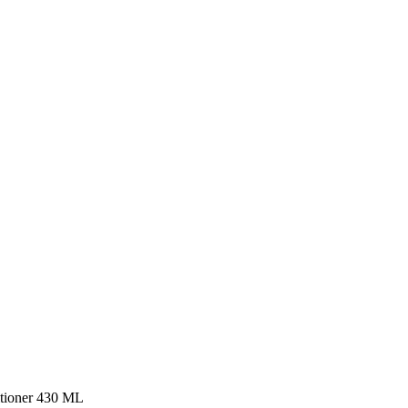
 Accessories
Perfume
Shoe Care
Olive Oil
Mom & Baby Ca
tioner 430 ML