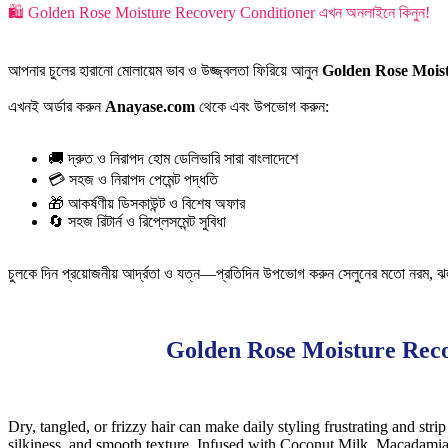
🛍️ Golden Rose Moisture Recovery Conditioner এখন অনলাইনে কিনুন!
আপনার চুলের হারানো মোলায়েম ভাব ও উজ্জ্বলতা ফিরিয়ে আনুন
Golden Rose Moist
এখনই অর্ডার করুন
Anayase.com
থেকে এবং উপভোগ করুন:
🚚 দ্রুত ও নিরাপদ হোম ডেলিভারি সারা বাংলাদেশে
💳 সহজ ও নিরাপদ পেমেন্ট পদ্ধতি
🎁 আকর্ষণীয় ডিসকাউন্ট ও বিশেষ অফার
🔄 সহজ রিটার্ন ও রিপ্লেসমেন্ট সুবিধা
চুলকে দিন প্রয়োজনীয় আর্দ্রতা ও যত্ন—প্রতিদিন উপভোগ করুন সেলুনের মতো নরম, ঝলম
Golden Rose Moisture Reco
Dry, tangled, or frizzy hair can make daily styling frustrating and str
silkiness, and smooth texture. Infused with Coconut Milk, Macadamia 