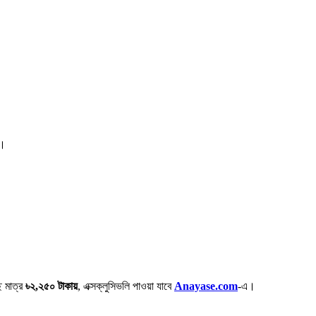
 ।
 মাত্র
৳২,২৫০ টাকায়
, এক্সক্লুসিভলি পাওয়া যাবে
Anayase.com
-এ।