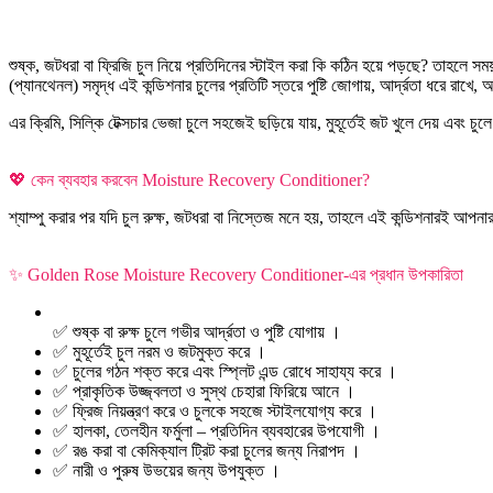
শুষ্ক, জটধরা বা ফ্রিজি চুল নিয়ে প্রতিদিনের স্টাইল করা কি কঠিন হয়ে পড়ছে? তা
(প্যানথেনল) সমৃদ্ধ এই কন্ডিশনার চুলের প্রতিটি স্তরে পুষ্টি জোগায়, আর্দ্রতা ধরে 
এর ক্রিমি, সিল্কি টেক্সচার ভেজা চুলে সহজেই ছড়িয়ে যায়, মুহূর্তেই জট খুলে দেয় এব
💖 কেন ব্যবহার করবেন Moisture Recovery Conditioner?
শ্যাম্পু করার পর যদি চুল রুক্ষ, জটধরা বা নিস্তেজ মনে হয়, তাহলে এই কন্ডিশনারই আপনার
✨ Golden Rose Moisture Recovery Conditioner-এর প্রধান উপকারিতা
✅ শুষ্ক বা রুক্ষ চুলে গভীর আর্দ্রতা ও পুষ্টি যোগায় ।
✅ মুহূর্তেই চুল নরম ও জটমুক্ত করে ।
✅ চুলের গঠন শক্ত করে এবং স্প্লিট এন্ড রোধে সাহায্য করে ।
✅ প্রাকৃতিক উজ্জ্বলতা ও সুস্থ চেহারা ফিরিয়ে আনে ।
✅ ফ্রিজ নিয়ন্ত্রণ করে ও চুলকে সহজে স্টাইলযোগ্য করে ।
✅ হালকা, তেলহীন ফর্মুলা – প্রতিদিন ব্যবহারের উপযোগী ।
✅ রঙ করা বা কেমিক্যাল ট্রিট করা চুলের জন্য নিরাপদ ।
✅ নারী ও পুরুষ উভয়ের জন্য উপযুক্ত ।