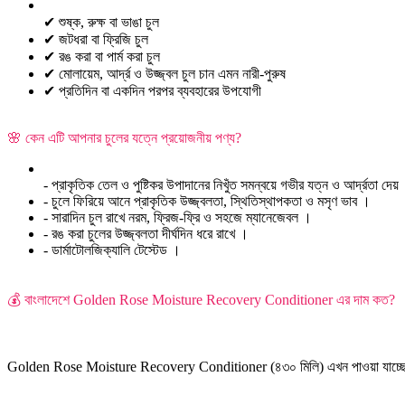
✔ শুষ্ক, রুক্ষ বা ভাঙা চুল
✔ জটধরা বা ফ্রিজি চুল
✔ রঙ করা বা পার্ম করা চুল
✔ মোলায়েম, আর্দ্র ও উজ্জ্বল চুল চান এমন নারী-পুরুষ
✔ প্রতিদিন বা একদিন পরপর ব্যবহারের উপযোগী
🌸 কেন এটি আপনার চুলের যত্নে প্রয়োজনীয় পণ্য?
- প্রাকৃতিক তেল ও পুষ্টিকর উপাদানের নিখুঁত সমন্বয়ে গভীর যত্ন ও আর্দ্রতা দেয়
- চুলে ফিরিয়ে আনে প্রাকৃতিক উজ্জ্বলতা, স্থিতিস্থাপকতা ও মসৃণ ভাব ।
- সারাদিন চুল রাখে নরম, ফ্রিজ-ফ্রি ও সহজে ম্যানেজেবল ।
- রঙ করা চুলের উজ্জ্বলতা দীর্ঘদিন ধরে রাখে ।
- ডার্মাটোলজিক্যালি টেস্টেড ।
💰 বাংলাদেশে Golden Rose Moisture Recovery Conditioner এর দাম কত?
Golden Rose Moisture Recovery Conditioner (৪৩০ মিলি) এখন পাওয়া যাচ্ছে