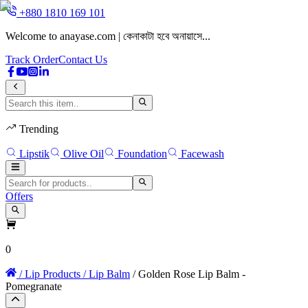
+880 1810 169 101
Welcome to anayase.com | কেনাকাটা হবে অনায়াসে...
W
Track Order
Contact Us
Trending
Lipstik
Olive Oil
Foundation
Facewash
Offers
0
/ Lip Products
/ Lip Balm
/ Golden Rose Lip Balm -
Pomegranate