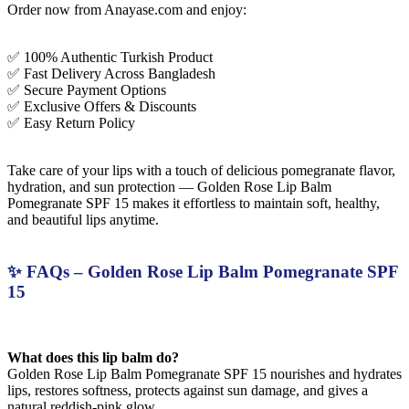
Order now from Anayase.com and enjoy:
✅ 100% Authentic Turkish Product
✅ Fast Delivery Across Bangladesh
✅ Secure Payment Options
✅ Exclusive Offers & Discounts
✅ Easy Return Policy
Take care of your lips with a touch of delicious pomegranate flavor,
hydration, and sun protection — Golden Rose Lip Balm
Pomegranate SPF 15 makes it effortless to maintain soft, healthy,
and beautiful lips anytime.
✨ FAQs – Golden Rose Lip Balm Pomegranate SPF
15
What does this lip balm do?
Golden Rose Lip Balm Pomegranate SPF 15 nourishes and hydrates
lips, restores softness, protects against sun damage, and gives a
natural reddish-pink glow.