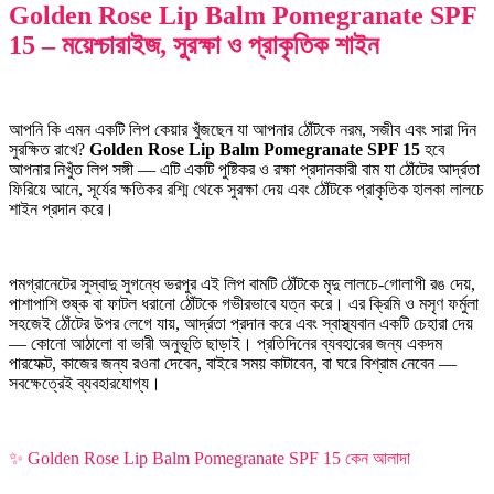
Golden Rose Lip Balm Pomegranate SPF
15 – ময়েশ্চারাইজ, সুরক্ষা ও প্রাকৃতিক শাইন
আপনি কি এমন একটি লিপ কেয়ার খুঁজছেন যা আপনার ঠোঁটকে নরম, সজীব এবং সারা দিন
সুরক্ষিত রাখে?
Golden Rose Lip Balm Pomegranate SPF 15
হবে
আপনার নিখুঁত লিপ সঙ্গী — এটি একটি পুষ্টিকর ও রক্ষা প্রদানকারী বাম যা ঠোঁটের আর্দ্রতা
ফিরিয়ে আনে, সূর্যের ক্ষতিকর রশ্মি থেকে সুরক্ষা দেয় এবং ঠোঁটকে প্রাকৃতিক হালকা লালচে
শাইন প্রদান করে।
পমগ্রানেটের সুস্বাদু সুগন্ধে ভরপুর এই লিপ বামটি ঠোঁটকে মৃদু লালচে-গোলাপী রঙ দেয়,
পাশাপাশি শুষ্ক বা ফাটল ধরানো ঠোঁটকে গভীরভাবে যত্ন করে। এর ক্রিমি ও মসৃণ ফর্মুলা
সহজেই ঠোঁটের উপর লেগে যায়, আর্দ্রতা প্রদান করে এবং স্বাস্থ্যবান একটি চেহারা দেয়
— কোনো আঠালো বা ভারী অনুভূতি ছাড়াই। প্রতিদিনের ব্যবহারের জন্য একদম
পারফেক্ট, কাজের জন্য রওনা দেবেন, বাইরে সময় কাটাবেন, বা ঘরে বিশ্রাম নেবেন —
সবক্ষেত্রেই ব্যবহারযোগ্য।
✨ Golden Rose Lip Balm Pomegranate SPF 15 কেন আলাদা