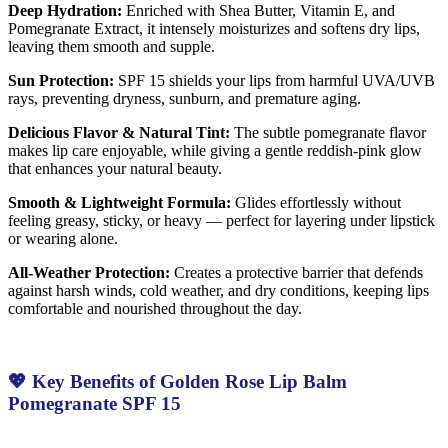
Deep Hydration:
Enriched with Shea Butter, Vitamin E, and
Pomegranate Extract, it intensely moisturizes and softens dry lips,
leaving them smooth and supple.
Sun Protection:
SPF 15 shields your lips from harmful UVA/UVB
rays, preventing dryness, sunburn, and premature aging.
Delicious Flavor & Natural Tint:
The subtle pomegranate flavor
makes lip care enjoyable, while giving a gentle reddish-pink glow
that enhances your natural beauty.
Smooth & Lightweight Formula:
Glides effortlessly without
feeling greasy, sticky, or heavy — perfect for layering under lipstick
or wearing alone.
All-Weather Protection:
Creates a protective barrier that defends
against harsh winds, cold weather, and dry conditions, keeping lips
comfortable and nourished throughout the day.
💖 Key Benefits of Golden Rose Lip Balm
Pomegranate SPF 15