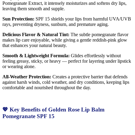
Pomegranate Extract, it intensely moisturizes and softens dry lips,
leaving them smooth and supple.
Sun Protection:
SPF 15 shields your lips from harmful UVA/UVB
rays, preventing dryness, sunburn, and premature aging.
Delicious Flavor & Natural Tint:
The subtle pomegranate flavor
makes lip care enjoyable, while giving a gentle reddish-pink glow
that enhances your natural beauty.
Smooth & Lightweight Formula:
Glides effortlessly without
feeling greasy, sticky, or heavy — perfect for layering under lipstick
or wearing alone.
All-Weather Protection:
Creates a protective barrier that defends
against harsh winds, cold weather, and dry conditions, keeping lips
comfortable and nourished throughout the day.
💖 Key Benefits of Golden Rose Lip Balm
Pomegranate SPF 15