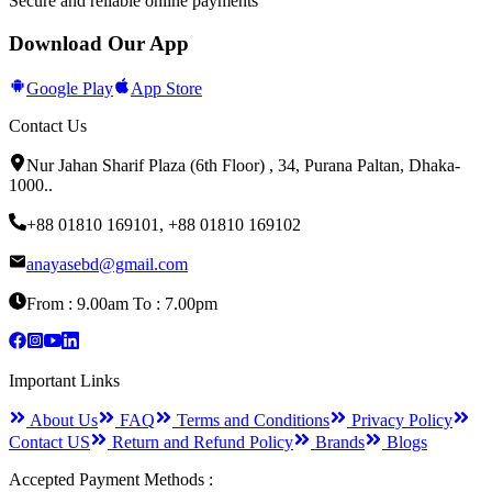
Secure and reliable online payments
Download Our App
Google Play
App Store
Contact Us
Nur Jahan Sharif Plaza (6th Floor) , 34, Purana Paltan, Dhaka-
1000.
.
+88 01810 169101
,
+88 01810 169102
anayasebd@gmail.com
From : 9.00am To : 7.00pm
Important Links
About Us
FAQ
Terms and Conditions
Privacy Policy
Contact US
Return and Refund Policy
Brands
Blogs
Accepted Payment Methods :