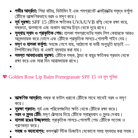
গভীর আর্দ্রতা:
শিয়া বাটার, ভিটামিন ই এবং পমগ্রানেট এক্সট্রাক্টের সমৃদ্ধ ফর্মুলা
ঠোঁটকে তাত্ক্ষণিকভাবে নরম ও মসৃণ করে।
সূর্য সুরক্ষা:
SPF 15 ঠোঁটকে ক্ষতিকর UVA/UVB রশ্মি থেকে রক্ষা করে,
শুষ্কতা, ঝলসানো এবং অকাল বয়সের চিহ্ন থেকে দূরে রাখে।
সুস্বাদু স্বাদ ও প্রাকৃতিক শেড:
হালকা পমগ্রানেটের স্বাদ লিপ কেয়ারকে আরও
আনন্দদায়ক করে তোলে এবং ঠোঁটকে প্রাকৃতিক লালচে-গোলাপী শাইন দেয়।
মসৃণ ও হালকা ফর্মুলা:
সহজে লেগে যায়, আঠালো বা ভারী অনুভূতি ছাড়াই —
লিপস্টিকের নিচে বা একাই ব্যবহার করা যায়।
সমস্ত আবহাওয়ায় সুরক্ষা:
ঠোঁটকে শুষ্ক, ঠান্ডা বা বায়ুর ক্ষতিকর প্রভাব থেকে
রক্ষা করে এবং সারা দিন আরামদায়ক রাখে।
💖 Golden Rose Lip Balm Pomegranate SPF 15 এর মূল সুবিধা
তাত্ক্ষণিক আর্দ্রতা:
শুষ্ক বা ফাটল ধরানো ঠোঁটকে সাথে সাথেই নরম ও মসৃণ
করে।
সুরক্ষা প্রদান:
সূর্য এবং পরিবেশজনিত ক্ষতি থেকে ঠোঁটকে রক্ষা করে।
নরম ও সুন্দর ঠোঁট:
মসৃণ টেক্সচার দিয়ে ঠোঁটকে স্বাস্থ্যবান ও সুন্দর দেখায়।
হালকা রঙের উজ্জ্বলতা:
প্রাকৃতিক লালচে-গোলাপী শেড ঠোঁটকে সতেজ ও
প্রাণবন্ত করে।
সহজ ও বহনযোগ্য:
কমপ্যাক্ট স্টিক ডিজাইন যেকোনো সময় ব্যবহার করা সহজ।