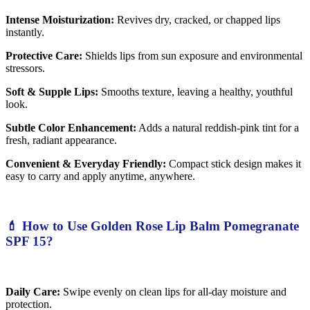
Intense Moisturization:
Revives dry, cracked, or chapped lips
instantly.
Protective Care:
Shields lips from sun exposure and environmental
stressors.
Soft & Supple Lips:
Smooths texture, leaving a healthy, youthful
look.
Subtle Color Enhancement:
Adds a natural reddish-pink tint for a
fresh, radiant appearance.
Convenient & Everyday Friendly:
Compact stick design makes it
easy to carry and apply anytime, anywhere.
💄 How to Use Golden Rose Lip Balm Pomegranate
SPF 15?
Daily Care:
Swipe evenly on clean lips for all-day moisture and
protection.