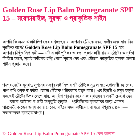
Golden Rose Lip Balm Pomegranate SPF
15 – ময়েশ্চারাইজ, সুরক্ষা ও প্রাকৃতিক শাইন
আপনি কি এমন একটি লিপ কেয়ার খুঁজছেন যা আপনার ঠোঁটকে নরম, সজীব এবং সারা দিন
সুরক্ষিত রাখে?
Golden Rose Lip Balm Pomegranate SPF 15
হবে
আপনার নিখুঁত লিপ সঙ্গী — এটি একটি পুষ্টিকর ও রক্ষা প্রদানকারী বাম যা ঠোঁটের আর্দ্রতা
ফিরিয়ে আনে, সূর্যের ক্ষতিকর রশ্মি থেকে সুরক্ষা দেয় এবং ঠোঁটকে প্রাকৃতিক হালকা লালচে
শাইন প্রদান করে।
পমগ্রানেটের সুস্বাদু সুগন্ধে ভরপুর এই লিপ বামটি ঠোঁটকে মৃদু লালচে-গোলাপী রঙ দেয়,
পাশাপাশি শুষ্ক বা ফাটল ধরানো ঠোঁটকে গভীরভাবে যত্ন করে। এর ক্রিমি ও মসৃণ ফর্মুলা
সহজেই ঠোঁটের উপর লেগে যায়, আর্দ্রতা প্রদান করে এবং স্বাস্থ্যবান একটি চেহারা দেয়
— কোনো আঠালো বা ভারী অনুভূতি ছাড়াই। প্রতিদিনের ব্যবহারের জন্য একদম
পারফেক্ট, কাজের জন্য রওনা দেবেন, বাইরে সময় কাটাবেন, বা ঘরে বিশ্রাম নেবেন —
সবক্ষেত্রেই ব্যবহারযোগ্য।
✨ Golden Rose Lip Balm Pomegranate SPF 15 কেন আলাদা