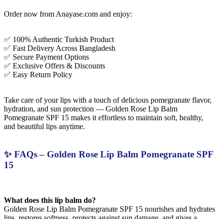
Order now from Anayase.com and enjoy:
✅ 100% Authentic Turkish Product
✅ Fast Delivery Across Bangladesh
✅ Secure Payment Options
✅ Exclusive Offers & Discounts
✅ Easy Return Policy
Take care of your lips with a touch of delicious pomegranate flavor,
hydration, and sun protection — Golden Rose Lip Balm
Pomegranate SPF 15 makes it effortless to maintain soft, healthy,
and beautiful lips anytime.
✨ FAQs – Golden Rose Lip Balm Pomegranate SPF
15
What does this lip balm do?
Golden Rose Lip Balm Pomegranate SPF 15 nourishes and hydrates
lips, restores softness, protects against sun damage, and gives a