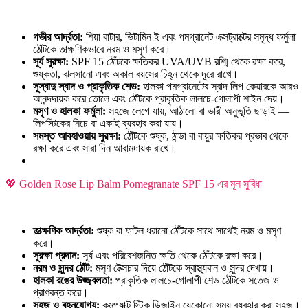
গভীর আর্দ্রতা:
শিয়া বাটার, ভিটামিন ই এবং পমগ্রানেট এক্সট্রাক্টের সমৃদ্ধ ফর্মুলা
ঠোঁটকে তাত্ক্ষণিকভাবে নরম ও মসৃণ করে।
সূর্য সুরক্ষা:
SPF 15 ঠোঁটকে ক্ষতিকর UVA/UVB রশ্মি থেকে রক্ষা করে,
শুষ্কতা, ঝলসানো এবং অকাল বয়সের চিহ্ন থেকে দূরে রাখে।
সুস্বাদু স্বাদ ও প্রাকৃতিক শেড:
হালকা পমগ্রানেটের স্বাদ লিপ কেয়ারকে আরও
আনন্দদায়ক করে তোলে এবং ঠোঁটকে প্রাকৃতিক লালচে-গোলাপী শাইন দেয়।
মসৃণ ও হালকা ফর্মুলা:
সহজে লেগে যায়, আঠালো বা ভারী অনুভূতি ছাড়াই —
লিপস্টিকের নিচে বা একাই ব্যবহার করা যায়।
সমস্ত আবহাওয়ায় সুরক্ষা:
ঠোঁটকে শুষ্ক, ঠান্ডা বা বায়ুর ক্ষতিকর প্রভাব থেকে
রক্ষা করে এবং সারা দিন আরামদায়ক রাখে।
💖 Golden Rose Lip Balm Pomegranate SPF 15 এর মূল সুবিধা
তাত্ক্ষণিক আর্দ্রতা:
শুষ্ক বা ফাটল ধরানো ঠোঁটকে সাথে সাথেই নরম ও মসৃণ
করে।
সুরক্ষা প্রদান:
সূর্য এবং পরিবেশজনিত ক্ষতি থেকে ঠোঁটকে রক্ষা করে।
নরম ও সুন্দর ঠোঁট:
মসৃণ টেক্সচার দিয়ে ঠোঁটকে স্বাস্থ্যবান ও সুন্দর দেখায়।
হালকা রঙের উজ্জ্বলতা:
প্রাকৃতিক লালচে-গোলাপী শেড ঠোঁটকে সতেজ ও
প্রাণবন্ত করে।
সহজ ও বহনযোগ্য:
কমপ্যাক্ট স্টিক ডিজাইন যেকোনো সময় ব্যবহার করা সহজ।