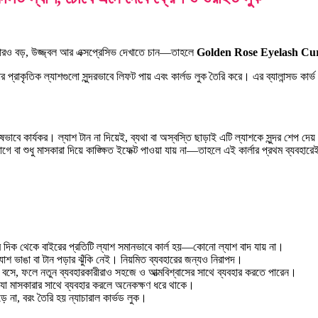
আরও বড়, উজ্জ্বল আর এক্সপ্রেসিভ দেখাতে চান—তাহলে
Golden Rose Eyelash Cur
কৃতিক ল্যাশগুলো সুন্দরভাবে লিফট পায় এবং কার্লড লুক তৈরি করে। এর ব্যালান্সড কার্ভ ও স্
েষভাবে কার্যকর। ল্যাশ টান না দিয়েই, ব্যথা বা অস্বস্তি ছাড়াই এটি ল্যাশকে সুন্দর 
 শুধু মাসকারা দিয়ে কাঙ্ক্ষিত ইফেক্ট পাওয়া যায় না—তাহলে এই কার্লার প্রথম ব্যবহারেই
র দিক থেকে বাইরের প্রতিটি ল্যাশ সমানভাবে কার্ল হয়—কোনো ল্যাশ বাদ যায় না।
াশ ভাঙা বা টান পড়ার ঝুঁকি নেই। নিয়মিত ব্যবহারের জন্যও নিরাপদ।
 বসে, ফলে নতুন ব্যবহারকারীরাও সহজে ও আত্মবিশ্বাসের সাথে ব্যবহার করতে পারেন।
ল, যা মাসকারার সাথে ব্যবহার করলে অনেকক্ষণ ধরে থাকে।
ড়ে না, বরং তৈরি হয় ন্যাচারাল কার্ভড লুক।