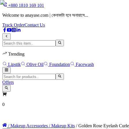
+880 1810 169 101
Welcome to anayase.com | কেনাকাটা হবে অনায়াসে...
Track Order
Contact Us
Trending
Lipstik
Olive Oil
Foundation
Facewash
Offers
0
Home
Face
Eyes
Lips
Nail Polish
Makeup
/ Makeup Accessories
/ Makeup Kits
/ Golden Rose Eyelash Curle