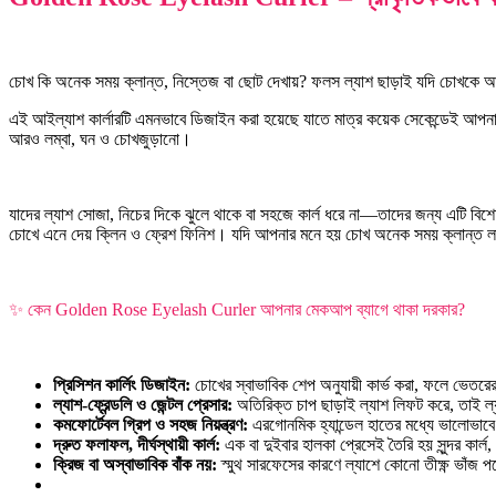
চোখ কি অনেক সময় ক্লান্ত, নিস্তেজ বা ছোট দেখায়? ফলস ল্যাশ ছাড়াই যদি চোখকে 
এই আইল্যাশ কার্লারটি এমনভাবে ডিজাইন করা হয়েছে যাতে মাত্র কয়েক সেকেন্ডেই আপনার প্রা
আরও লম্বা, ঘন ও চোখজুড়ানো।
যাদের ল্যাশ সোজা, নিচের দিকে ঝুলে থাকে বা সহজে কার্ল ধরে না—তাদের জন্য এটি বিশ
চোখে এনে দেয় ক্লিন ও ফ্রেশ ফিনিশ। যদি আপনার মনে হয় চোখ অনেক সময় ক্লান্ত লাগে বা
✨ কেন Golden Rose Eyelash Curler আপনার মেকআপ ব্যাগে থাকা দরকার?
প্রিসিশন কার্লিং ডিজাইন:
চোখের স্বাভাবিক শেপ অনুযায়ী কার্ভ করা, ফলে ভেতরে
ল্যাশ-ফ্রেন্ডলি ও জেন্টল প্রেসার:
অতিরিক্ত চাপ ছাড়াই ল্যাশ লিফট করে, তাই ল্য
কমফোর্টেবল গ্রিপ ও সহজ নিয়ন্ত্রণ:
এরগোনমিক হ্যান্ডেল হাতের মধ্যে ভালোভাবে
দ্রুত ফলাফল, দীর্ঘস্থায়ী কার্ল:
এক বা দুইবার হালকা প্রেসেই তৈরি হয় সুন্দর কার্
ক্রিজ বা অস্বাভাবিক বাঁক নয়:
স্মুথ সারফেসের কারণে ল্যাশে কোনো তীক্ষ্ণ ভাঁজ প