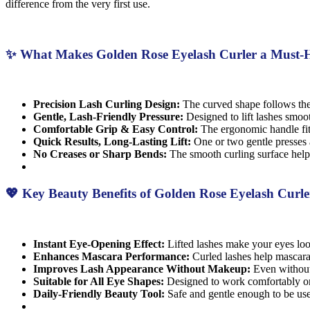
difference from the very first use.
✨ What Makes Golden Rose Eyelash Curler a Must-
Precision Lash Curling Design:
The curved shape follows the
Gentle, Lash-Friendly Pressure:
Designed to lift lashes smoo
Comfortable Grip & Easy Control:
The ergonomic handle fits
Quick Results, Long-Lasting Lift:
One or two gentle presses a
No Creases or Sharp Bends:
The smooth curling surface helps
💖 Key Beauty Benefits of Golden Rose Eyelash Curle
Instant Eye-Opening Effect:
Lifted lashes make your eyes lo
Enhances Mascara Performance:
Curled lashes help mascara
Improves Lash Appearance Without Makeup:
Even without 
Suitable for All Eye Shapes:
Designed to work comfortably on
Daily-Friendly Beauty Tool:
Safe and gentle enough to be use