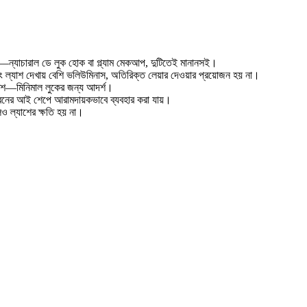
—ন্যাচারাল ডে লুক হোক বা গ্ল্যাম মেকআপ, দুটিতেই মানানসই।
ং ল্যাশ দেখায় বেশি ভলিউমিনাস, অতিরিক্ত লেয়ার দেওয়ার প্রয়োজন হয় না।
রেশ—মিনিমাল লুকের জন্য আদর্শ।
ধরনের আই শেপে আরামদায়কভাবে ব্যবহার করা যায়।
েও ল্যাশের ক্ষতি হয় না।