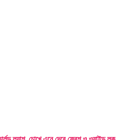
লড ল্যাশ, চোখে এনে দেবে ফ্রেশ ও ওয়াইড লুক