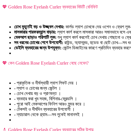
💖 Golden Rose Eyelash Curler ব্যবহারের বিউটি বেনিফিট
চোখ মুহূর্তেই বড় ও উজ্জ্বল দেখায়:
কার্লড ল্যাশ চোখকে দেয় ওপেন ও ফ্রেশ লুক
মাসকারার পারফরম্যান্স বাড়ায়:
ল্যাশ কার্ল করলে মাসকারা আরও সমানভাবে বসে এব
মেকআপ ছাড়াও পরিপাটি লুক:
শুধু ল্যাশ কার্ল করলেই চোখ দেখায় গোছানো ও ফ্
সব ধরনের চোখের শেপে উপযোগী:
রাউন্ড, অ্যালমন্ড, হুডেড বা ছোট চোখ—সব 
ডেইলি ব্যবহারের জন্য উপযুক্ত:
জেন্টল ডিজাইনের কারণে প্রতিদিন ব্যবহার করল
💖 কেন Golden Rose Eyelash Curler বেছে নেবেন?
- প্রাকৃতিক ও দীর্ঘস্থায়ী ল্যাশ লিফট দেয় ।
- ল্যাশ ও চোখের জন্য জেন্টল ।
- চোখ দেখায় বড় ও প্রাণবন্ত ।
- ব্যবহার করা খুব সহজ, বিগিনার-ফ্রেন্ডলি ।
- পুরো আই মেকআপের ফিনিশ আরও সুন্দর করে ।
- টেকসই ও দীর্ঘদিন ব্যবহারের উপযোগী ।
- ন্যাচারাল থেকে গ্ল্যাম—সব লুকেই মানানসই ।
💄 Golden Rose Eyelash Curler ব্যবহারের সঠিক উপায়