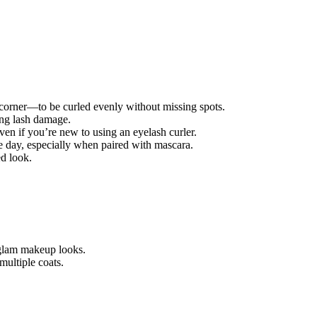
corner—to be curled evenly without missing spots.
ing lash damage.
en if you’re new to using an eyelash curler.
he day, especially when paired with mascara.
ed look.
 glam makeup looks.
ultiple coats.
.