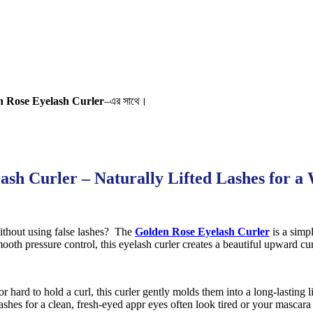
n Rose Eyelash Curler
–এর সাথে।
ash Curler – Naturally Lifted Lashes for 
ithout using false lashes? The
Golden Rose Eyelash Curler
is a simp
ooth pressure control, this eyelash curler creates a beautiful upward cur
hard to hold a curl, this curler gently molds them into a long-lasting 
ashes for a clean, fresh-eyed appr eyes often look tired or your mascar