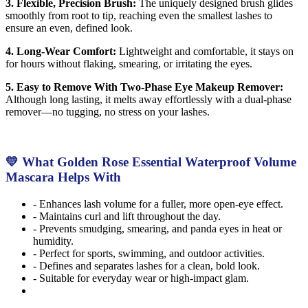
3. Flexible, Precision Brush:
The uniquely designed brush glides
smoothly from root to tip, reaching even the smallest lashes to
ensure an even, defined look.
4. Long-Wear Comfort:
Lightweight and comfortable, it stays on
for hours without flaking, smearing, or irritating the eyes.
5. Easy to Remove With Two-Phase Eye Makeup Remover:
Although long lasting, it melts away effortlessly with a dual-phase
remover—no tugging, no stress on your lashes.
💛 What Golden Rose Essential Waterproof Volume
Mascara Helps With
- Enhances lash volume for a fuller, more open-eye effect.
- Maintains curl and lift throughout the day.
- Prevents smudging, smearing, and panda eyes in heat or
humidity.
- Perfect for sports, swimming, and outdoor activities.
- Defines and separates lashes for a clean, bold look.
- Suitable for everyday wear or high-impact glam.