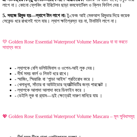
লাগে না। কোনো ফ্লেকিং বা ইরিটেশন ছাড়া কমফোর্টেবল ও ক্লিন ফিনিশ দেয়।
5. সহজে রিমুভ হয়—ল্যাশে টান লাগে না:
টু-ফেজ আই মেকআপ রিমুভার দিয়ে কয়েক
সেকেন্ড ধরে রাখলেই গলে যায়। ল্যাশ ক্ষতিগ্রস্ত হয় না, টানাটানি লাগে না।
💛 Golden Rose Essential Waterproof Volume Mascara যা যা করতে
সাহায্য করে
- ল্যাশকে বেশি ভলিউমিনাস ও ওপেন-আই লুক দেয়।
- দীর্ঘ সময় কার্ল ও লিফট ধরে রাখে।
- স্মাজিং, স্মিয়ারিং বা ‘পান্ডা আইস’ প্রতিরোধ করে ।
- খেলাধুলা, সাঁতার বা আউটডোর অ্যাক্টিভিটির জন্য পারফেক্ট ।
- ল্যাশকে আলাদা আলাদা করে ডিফাইন করে ।
- ডেইলি লুক বা গ্ল্যাম—দুই ক্ষেত্রেই দারুণ মানিয়ে যায় ।
💖 Golden Rose Essential Waterproof Volume Mascara – মূল সুবিধাসমূহ