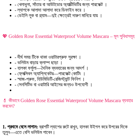
- খেলাধুলা, সাঁতার বা আউটডোর অ্যাক্টিভিটির জন্য পারফেক্ট ।
- ল্যাশকে আলাদা আলাদা করে ডিফাইন করে ।
- ডেইলি লুক বা গ্ল্যাম—দুই ক্ষেত্রেই দারুণ মানিয়ে যায় ।
💖 Golden Rose Essential Waterproof Volume Mascara – মূল সুবিধাসমূহ
- দীর্ঘ সময় টিকে থাকা ওয়াটারপ্রুফ সুরক্ষা ।
- ভলিউম বাড়ায় ক্লাম্প ছাড়া ।
- হালকা ফর্মুলা—দৈনিক ব্যবহারের জন্য আদর্শ ।
- ফ্লেক্সিবল অ্যাপ্লিকেটর—পারফেক্ট কোটিং ।
- স্মাজ-প্রুফ, হিউমিডিটি-রেজিস্ট্যান্ট ফিনিশ ।
- সেনসিটিভ বা ওয়াটারি আইসের জন্যও উপযোগী ।
💄 কীভাবে Golden Rose Essential Waterproof Volume Mascara ব্যবহার
করবেন?
1. প্রথমে বেসে লাগান:
ব্রাশটি ল্যাশের রুটে রাখুন, হালকা উইগল করে উপরের দিকে
তুলুন—এতে বেশি ভলিউম পাবেন।