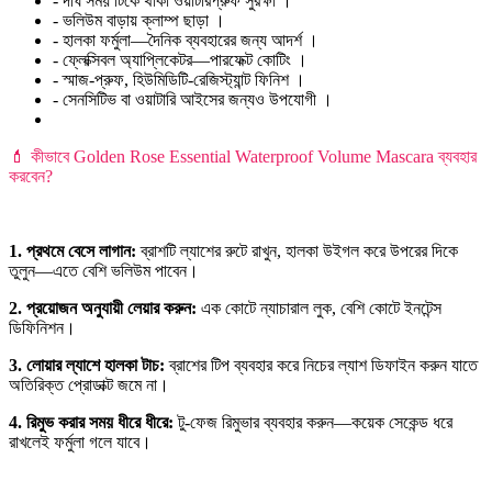
- দীর্ঘ সময় টিকে থাকা ওয়াটারপ্রুফ সুরক্ষা ।
- ভলিউম বাড়ায় ক্লাম্প ছাড়া ।
- হালকা ফর্মুলা—দৈনিক ব্যবহারের জন্য আদর্শ ।
- ফ্লেক্সিবল অ্যাপ্লিকেটর—পারফেক্ট কোটিং ।
- স্মাজ-প্রুফ, হিউমিডিটি-রেজিস্ট্যান্ট ফিনিশ ।
- সেনসিটিভ বা ওয়াটারি আইসের জন্যও উপযোগী ।
💄 কীভাবে Golden Rose Essential Waterproof Volume Mascara ব্যবহার
করবেন?
1. প্রথমে বেসে লাগান:
ব্রাশটি ল্যাশের রুটে রাখুন, হালকা উইগল করে উপরের দিকে
তুলুন—এতে বেশি ভলিউম পাবেন।
2. প্রয়োজন অনুযায়ী লেয়ার করুন:
এক কোটে ন্যাচারাল লুক, বেশি কোটে ইনটেন্স
ডিফিনিশন।
3. লোয়ার ল্যাশে হালকা টাচ:
ব্রাশের টিপ ব্যবহার করে নিচের ল্যাশ ডিফাইন করুন যাতে
অতিরিক্ত প্রোডাক্ট জমে না।
4. রিমুভ করার সময় ধীরে ধীরে:
টু-ফেজ রিমুভার ব্যবহার করুন—কয়েক সেকেন্ড ধরে
রাখলেই ফর্মুলা গলে যাবে।