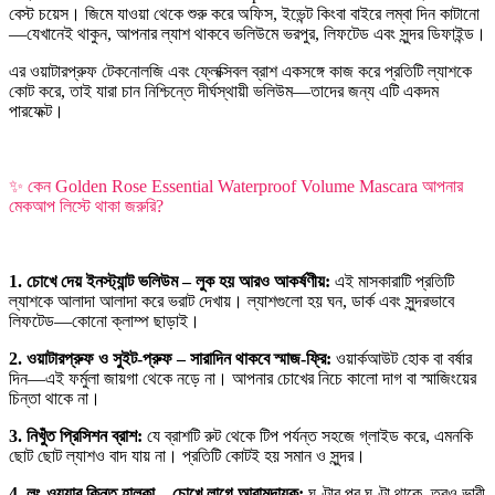
বেস্ট চয়েস। জিমে যাওয়া থেকে শুরু করে অফিস, ইভেন্ট কিংবা বাইরে লম্বা দিন কাটানো
—যেখানেই থাকুন, আপনার ল্যাশ থাকবে ভলিউমে ভরপুর, লিফটেড এবং সুন্দর ডিফাইন্ড।
এর ওয়াটারপ্রুফ টেকনোলজি এবং ফ্লেক্সিবল ব্রাশ একসঙ্গে কাজ করে প্রতিটি ল্যাশকে
কোট করে, তাই যারা চান নিশ্চিন্তে দীর্ঘস্থায়ী ভলিউম—তাদের জন্য এটি একদম
পারফেক্ট।
✨ কেন Golden Rose Essential Waterproof Volume Mascara আপনার
মেকআপ লিস্টে থাকা জরুরি?
1. চোখে দেয় ইনস্ট্যান্ট ভলিউম – লুক হয় আরও আকর্ষণীয়:
এই মাসকারাটি প্রতিটি
ল্যাশকে আলাদা আলাদা করে ভরাট দেখায়। ল্যাশগুলো হয় ঘন, ডার্ক এবং সুন্দরভাবে
লিফটেড—কোনো ক্লাম্প ছাড়াই।
2. ওয়াটারপ্রুফ ও সুইট-প্রুফ – সারাদিন থাকবে স্মাজ-ফ্রি:
ওয়ার্কআউট হোক বা বর্ষার
দিন—এই ফর্মুলা জায়গা থেকে নড়ে না। আপনার চোখের নিচে কালো দাগ বা স্মাজিংয়ের
চিন্তা থাকে না।
3. নিখুঁত প্রিসিশন ব্রাশ:
যে ব্রাশটি রুট থেকে টিপ পর্যন্ত সহজে গ্লাইড করে, এমনকি
ছোট ছোট ল্যাশও বাদ যায় না। প্রতিটি কোটই হয় সমান ও সুন্দর।
4. লং-ওয়্যার কিন্তু হালকা—চোখে লাগে আরামদায়ক:
ঘণ্টার পর ঘণ্টা থাকে, তবুও ভারী