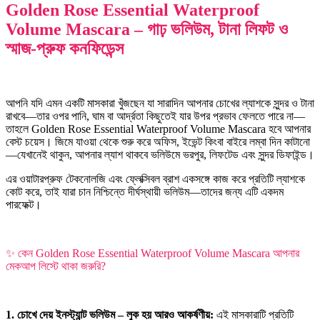
Golden Rose Essential Waterproof
Volume Mascara – গাঢ় ভলিউম, টানা লিফট ও
স্মাজ-প্রুফ কনফিডেন্স
আপনি যদি এমন একটি মাসকারা খুঁজছেন যা সারাদিন আপনার চোখের ল্যাশকে সুন্দর ও টানা
রাখবে—তার ওপর পানি, ঘাম বা আর্দ্রতা কিছুতেই যার উপর প্রভাব ফেলতে পারে না—
তাহলে Golden Rose Essential Waterproof Volume Mascara হবে আপনার
বেস্ট চয়েস। জিমে যাওয়া থেকে শুরু করে অফিস, ইভেন্ট কিংবা বাইরে লম্বা দিন কাটানো
—যেখানেই থাকুন, আপনার ল্যাশ থাকবে ভলিউমে ভরপুর, লিফটেড এবং সুন্দর ডিফাইন্ড।
এর ওয়াটারপ্রুফ টেকনোলজি এবং ফ্লেক্সিবল ব্রাশ একসঙ্গে কাজ করে প্রতিটি ল্যাশকে
কোট করে, তাই যারা চান নিশ্চিন্তে দীর্ঘস্থায়ী ভলিউম—তাদের জন্য এটি একদম
পারফেক্ট।
✨ কেন Golden Rose Essential Waterproof Volume Mascara আপনার
মেকআপ লিস্টে থাকা জরুরি?
1. চোখে দেয় ইনস্ট্যান্ট ভলিউম – লুক হয় আরও আকর্ষণীয়:
এই মাসকারাটি প্রতিটি