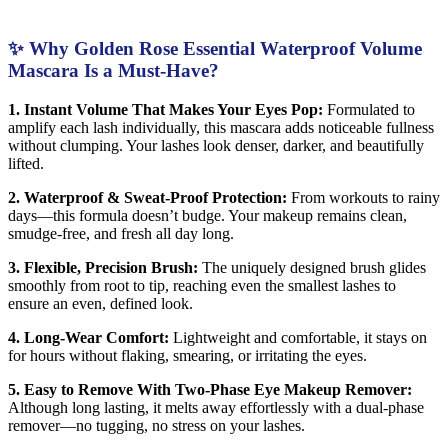
✨ Why Golden Rose Essential Waterproof Volume
Mascara Is a Must-Have?
1. Instant Volume That Makes Your Eyes Pop:
Formulated to
amplify each lash individually, this mascara adds noticeable fullness
without clumping. Your lashes look denser, darker, and beautifully
lifted.
2. Waterproof & Sweat-Proof Protection:
From workouts to rainy
days—this formula doesn’t budge. Your makeup remains clean,
smudge-free, and fresh all day long.
3. Flexible, Precision Brush:
The uniquely designed brush glides
smoothly from root to tip, reaching even the smallest lashes to
ensure an even, defined look.
4. Long-Wear Comfort:
Lightweight and comfortable, it stays on
for hours without flaking, smearing, or irritating the eyes.
5. Easy to Remove With Two-Phase Eye Makeup Remover:
Although long lasting, it melts away effortlessly with a dual-phase
remover—no tugging, no stress on your lashes.