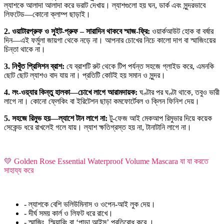
ল্যাশকে আলাদা আলাদা করে ভরাট দেখায়। ল্যাশগুলো হয় ঘন, ডার্ক এবং সুন্দরভাবে
লিফটেড—কোনো ক্লাম্প ছাড়াই।
2. ওয়াটারপ্রুফ ও সুইট-প্রুফ – সারাদিন থাকবে স্মাজ-ফ্রি:
ওয়ার্কআউট হোক বা বর্ষার
দিন—এই ফর্মুলা জায়গা থেকে নড়ে না। আপনার চোখের নিচে কালো দাগ বা স্মাজিংয়ের
চিন্তা থাকে না।
3. নিখুঁত প্রিসিশন ব্রাশ:
যে ব্রাশটি রুট থেকে টিপ পর্যন্ত সহজে গ্লাইড করে, এমনকি
ছোট ছোট ল্যাশও বাদ যায় না। প্রতিটি কোটই হয় সমান ও সুন্দর।
4. লং-ওয়্যার কিন্তু হালকা—চোখে লাগে আরামদায়ক:
ঘণ্টার পর ঘণ্টা থাকে, তবুও ভারী
লাগে না। কোনো ফ্লেকিং বা ইরিটেশন ছাড়া কমফোর্টেবল ও ক্লিন ফিনিশ দেয়।
5. সহজে রিমুভ হয়—ল্যাশে টান লাগে না:
টু-ফেজ আই মেকআপ রিমুভার দিয়ে কয়েক
সেকেন্ড ধরে রাখলেই গলে যায়। ল্যাশ ক্ষতিগ্রস্ত হয় না, টানাটানি লাগে না।
💛 Golden Rose Essential Waterproof Volume Mascara যা যা করতে
সাহায্য করে
- ল্যাশকে বেশি ভলিউমিনাস ও ওপেন-আই লুক দেয়।
- দীর্ঘ সময় কার্ল ও লিফট ধরে রাখে।
- স্মাজিং, স্মিয়ারিং বা ‘পান্ডা আইস’ প্রতিরোধ করে ।