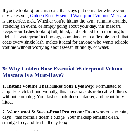
If you're looking for a mascara that stays put no matter where your
day takes you,
Golden Rose Essential Waterproof Volume Mascara
is the perfect pick. Whether you're hitting the gym, running errands,
attending an event, or simply going about your day, this mascara
keeps your lashes looking full, lifted, and defined from morning to
night. Its waterproof technology, combined with a flexible brush that
coats every single lash, makes it ideal for anyone who wants reliable
volume without worrying about sweat, humidity, or water.
✨ Why Golden Rose Essential Waterproof Volume
Mascara Is a Must-Have?
1. Instant Volume That Makes Your Eyes Pop:
Formulated to
amplify each lash individually, this mascara adds noticeable fullness
without clumping. Your lashes look denser, darker, and beautifully
lifted.
2. Waterproof & Sweat-Proof Protection:
From workouts to rainy
days—this formula doesn’t budge. Your makeup remains clean,
smudge-free, and fresh all day long.