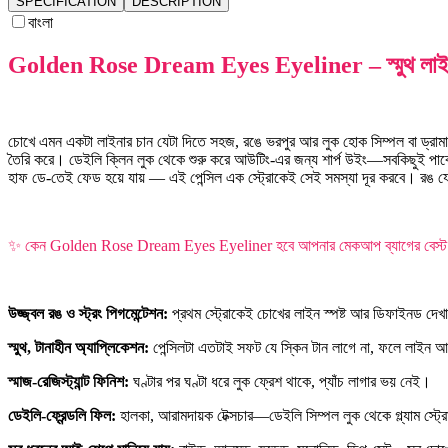
SPECIFICATION
DESCRIPTION
বাংলা
Golden Rose Dream Eyes Eyeliner – স্মুথ লাইন, শ
চোখে এমন একটা লাইনার চান যেটা দিতে সহজ, রঙে ভরপুর আর লুক হোক সিম্পল বা ড্র
তৈরি করে। ডেইলি ক্লিন লুক থেকে শুরু করে আউটিং-এর জন্য শার্প উইং—সবকিছুই পাব
হাফ ডে-তেই ফেড হয়ে যায় — এই পেন্সিল এক স্ট্রোকেই সেই সমস্যা দূর করবে। রঙ য
✨ কেন Golden Rose Dream Eyes Eyeliner হবে আপনার মেকআপ ব্যাগের বেস্ট ফ
উজ্জ্বল রঙ ও স্ট্রং পিগমেন্টেশন:
প্রথম স্ট্রোকেই চোখের লাইন স্পষ্ট আর ডিফাইনড দে
স্মুথ, টানাহীন অ্যাপ্লিকেশন:
পেন্সিলটা এতটাই সফট যে স্কিন টান লাগে না, ফলে লাইন 
স্মাজ-রেজিস্ট্যান্ট ফিনিশ:
ঘণ্টার পর ঘণ্টা ধরে লুক ফ্রেশ থাকে, প্যাঁচ লাগার ভয় নেই।
ডেইলি-ফ্রেন্ডলি ফিল:
হালকা, আরামদায়ক টেক্সচার—ডেইলি সিম্পল লুক থেকে গ্ল্যাম স্