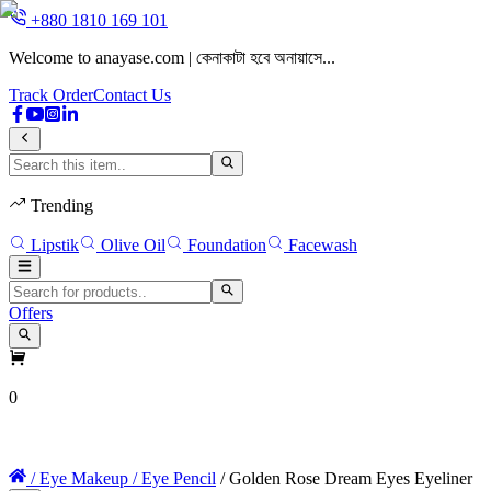
+880 1810 169 101
Welcome to anayase.com | কেনাকাটা হবে অনায়াসে...
Track Order
Contact Us
Trending
Lipstik
Olive Oil
Foundation
Facewash
Offers
0
Home
Face
Eyes
Lips
Nail Polish
Makeup
/ Eye Makeup
/ Eye Pencil
/ Golden Rose Dream Eyes Eyeliner