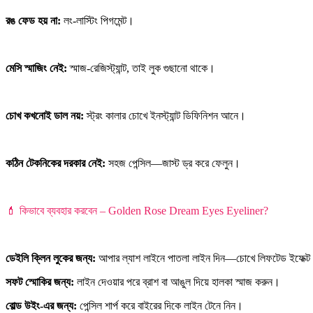
রঙ ফেড হয় না:
লং-লাস্টিং পিগমেন্ট।
মেসি স্মাজিং নেই:
স্মাজ-রেজিস্ট্যান্ট, তাই লুক গুছানো থাকে।
চোখ কখনোই ডাল নয়:
স্ট্রং কালার চোখে ইনস্ট্যান্ট ডিফিনিশন আনে।
কঠিন টেকনিকের দরকার নেই:
সহজ পেন্সিল—জাস্ট ড্র করে ফেলুন।
💄 কিভাবে ব্যবহার করবেন – Golden Rose Dream Eyes Eyeliner?
ডেইলি ক্লিন লুকের জন্য:
আপার ল্যাশ লাইনে পাতলা লাইন দিন—চোখে লিফটেড ইফেক্
সফট স্মোকির জন্য:
লাইন দেওয়ার পরে ব্রাশ বা আঙুল দিয়ে হালকা স্মাজ করুন।
বোল্ড উইং-এর জন্য:
পেন্সিল শার্প করে বাইরের দিকে লাইন টেনে নিন।