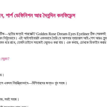
ার্প ডেফিনিশন আর দৈনন্দিন কনফিডেন্স
ামাটিক—দুটোর জন্যই পারফেক্ট? Golden Rose Dream Eyes Eyeliner ঠিক সেরকমই। এর 
েন নিখুঁতভাবে। এই আইলাইনারটা এমনভাবে তৈরি যে আপনার ন্যাচারাল আই-শেপ আরও সুন্দ
েমন ধরে রাখে, তেমনি চাইলে সহজেই ব্লেন্ডও করা যায়। এক কথায়, চোখকে ডিফাইন করা
্রেন্ড?
খায়।
আসে একদম নিয়ন্ত্রিতভাবে—বিগিনারদের জন্যও খুব সহজ।
ট্রোক, সবই সহজ।