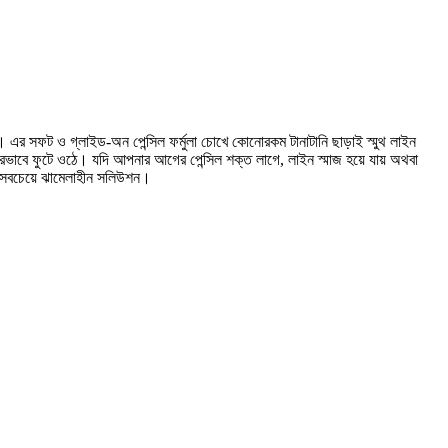
সফট ও গ্লাইড-অন পেন্সিল ফর্মুলা চোখে কোনোরকম টানাটানি ছাড়াই স্মুথ লাইন
রভাবে ফুটে ওঠে। যদি আপনার আগের পেন্সিল শক্ত লাগে, লাইন স্মাজ হয়ে যায় অথবা
র সবচেয়ে ঝামেলাহীন সলিউশন।