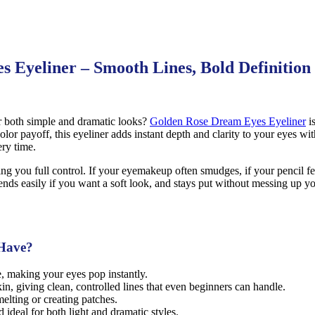
 Eyeliner – Smooth Lines, Bold Definitio
for both simple and dramatic looks?
Golden Rose Dream Eyes Eyeliner
is
lor payoff, this eyeliner adds instant depth and clarity to your eyes wit
ery time.
ng you full control. If your eyemakeup often smudges, if your pencil fe
ds easily if you want a soft look, and stays put without messing up you
-Have?
e, making your eyes pop instantly.
in, giving clean, controlled lines that even beginners can handle.
elting or creating patches.
ideal for both light and dramatic styles.