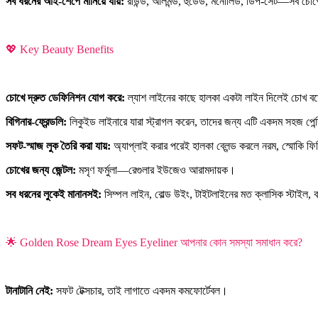
সব ধরনের আই-শেপে মানিয়ে যায়:
রাউন্ড, আলমন্ড, হুডেড, মনোলিড, ডিপ-সেট—সব চোখে
💖 Key Beauty Benefits
চোখে দ্রুত ডেফিনিশন যোগ করে:
ল্যাশ লাইনের কাছে হালকা একটা লাইন দিলেই চোখ বড
বিগিনার-ফ্রেন্ডলি:
লিকুইড লাইনারে যারা স্ট্রাগল করেন, তাদের জন্য এটি একদম সহজ পেন্
সফট-স্মাজ লুক তৈরি করা যায়:
অ্যাপ্লাই করার পরেই হালকা ব্লেন্ড করলে নরম, স্মোকি ফ
চোখের জন্য জেন্টল:
মসৃণ ফর্মুলা—রেগুলার ইউজেও আরামদায়ক।
সব ধরনের লুকেই মানানসই:
সিম্পল লাইন, বোল্ড উইং, টাইটলাইনের মত ক্লাসিক স্টাই
🌟 Golden Rose Dream Eyes Eyeliner আপনার কোন সমস্যা সমাধান করে?
টানাটানি নেই:
সফট টেক্সচার, তাই লাগাতে একদম কমফোর্টেবল।