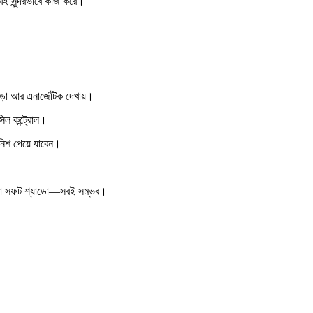
ই সুন্দরভাবে কাজ করে।
়ো আর এনার্জেটিক দেখায়।
সিল কন্ট্রোল।
িনিশ পেয়ে যাবেন।
ল, বা সফট শ্যাডো—সবই সম্ভব।