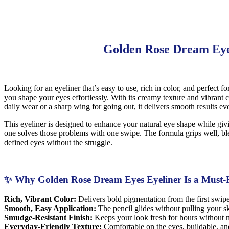
Golden Rose Dream Eyes
Looking for an eyeliner that’s easy to use, rich in color, and perfect 
you shape your eyes effortlessly. With its creamy texture and vibrant co
daily wear or a sharp wing for going out, it delivers smooth results ev
This eyeliner is designed to enhance your natural eye shape while givi
one solves those problems with one swipe. The formula grips well, blen
defined eyes without the struggle.
✨ Why Golden Rose Dream Eyes Eyeliner Is a Must
Rich, Vibrant Color:
Delivers bold pigmentation from the first swip
Smooth, Easy Application:
The pencil glides without pulling your sk
Smudge-Resistant Finish:
Keeps your look fresh for hours without m
Everyday-Friendly Texture:
Comfortable on the eyes, buildable, and 