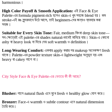
harmonious।
High Color Payoff & Smooth Application:
এই Face & Eye
Palette-এর formula pigment-rich হলেও skin-এ খুব সহজে blend হয়। কম
stroke-এই রঙ সুন্দরভাবে উঠে আসে, তাই beginners-দের জন্যও ব্যবহার করা
সহজ।
Suitable for Every Skin Tone:
Fair, medium কিংবা deep skin tone—
সব ক্ষেত্রেই এই palette-এর shades natural-ভাবেই মানিয়ে যায়। Skin-এ কোনো
ashy বা heavy look না দিয়ে দেয় soft warmth ও definition।
Long-Wearing Comfort:
একবার apply করার পর makeup অনেকক্ষণ fresh
থাকে। Palette-এর powder texture skin-এ lightweight অনুভূত হয় এবং
heavy বা cakey লাগে না।
City Style Face & Eye Palette-এর ভেতরে কী কী আছে?
Blusher:
গালে natural flush এনে মুখে fresh ও healthy glow যোগ করে।
Bronzer:
Face-এ warmth ও subtle contour এনে natural dimension
তৈরি করে।