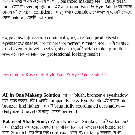
যারা কম সময় ও কম ঝামেলায় পরিপাটি, balanced makeup চান। Daily fresh
look হোক বা evening glam—এই all-in-one Face & Eye Palette আপনাকে
দেয় একটি গোছানো, confident এবং সুন্দরভাবে complete মেকআপ লুক, যেটা দেখতে
যেমন natural, তেমনি polished।
এই palette-টি খুব যত্ন করে curate করা হয়েছে যাতে face products আর
eyeshadow shades একে অপরের সাথে perfectly match করে। অফিসে যাওয়া,
কোনো event বা travel—যেখানেই যান না কেন, এটি আপনার makeup routine
সহজ করে এবং আপনাকে দেয় professional-looking result।
কেন Golden Rose City Style Face & Eye Palette আলাদা?
All-in-One Makeup Solution:
আলাদা blush, bronzer বা eyeshadow
বহন করার দরকার নেই। একটি compact Face & Eye Palette-এই রয়েছে blush,
bronzer, highlighter এবং ৯টি beautifully coordinated eyeshadow—
daily use ও travel-এর জন্য একদম perfect।
Balanced Shade Story:
Warm Nude এবং Smokey—দুটি variant-এই
এমন shades রাখা হয়েছে যেগুলো স্বাভাবিকভাবে একে অপরের সাথে blend করে।
ফলে রঙ match করা নিয়ে আর confusion থাকে না, makeup সবসময় দেখায়