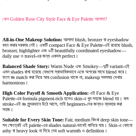
কেন Golden Rose City Style Face & Eye Palette আলাদা?
All-in-One Makeup Solution:
আলাদা blush, bronzer বা eyeshadow
বহন করার দরকার নেই। একটি compact Face & Eye Palette-এই রয়েছে blush,
bronzer, highlighter এবং ৯টি beautifully coordinated eyeshadow—
daily use ও travel-এর জন্য একদম perfect।
Balanced Shade Story:
Warm Nude এবং Smokey—দুটি variant-এই
এমন shades রাখা হয়েছে যেগুলো স্বাভাবিকভাবে একে অপরের সাথে blend করে।
ফলে রঙ match করা নিয়ে আর confusion থাকে না, makeup সবসময় দেখায়
harmonious।
High Color Payoff & Smooth Application:
এই Face & Eye
Palette-এর formula pigment-rich হলেও skin-এ খুব সহজে blend হয়। কম
stroke-এই রঙ সুন্দরভাবে উঠে আসে, তাই beginners-দের জন্যও ব্যবহার করা
সহজ।
Suitable for Every Skin Tone:
Fair, medium কিংবা deep skin tone—
সব ক্ষেত্রেই এই palette-এর shades natural-ভাবেই মানিয়ে যায়। Skin-এ কোনো
ashy বা heavy look না দিয়ে দেয় soft warmth ও definition।