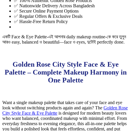
✅ 100% Authentic Golden Rose Products
✅ Nationwide Delivery Across Bangladesh
✅ Secure Online Payment Options
✅ Regular Offers & Exclusive Deals
✅ Hassle-Free Return Policy
একটি Face & Eye Palette-এই আপনার daily makeup routine-কে করে তুলুন
আরও easy, balanced ও beautiful—face ও eyes, দুটোই perfectly done.
Golden Rose City Style Face & Eye
Palette – Complete Makeup Harmony in
One Palette
Want a single makeup palette that takes care of your face and eye
look without switching products again and again? The
Golden Rose
City Style Face & Eye Palette
is designed for modern beauty lovers
who want balanced, coordinated makeup with minimal effort. From
everyday freshness to evening elegance, this all-in-one palette helps
you build a polished look that feels effortless, confident, and put