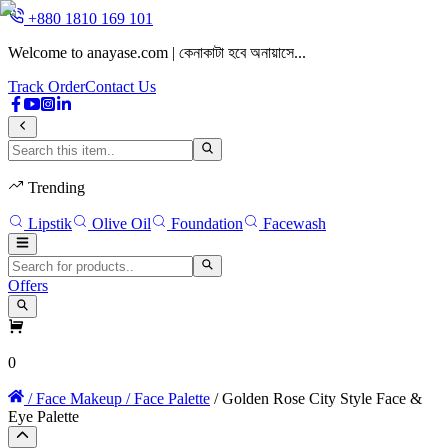
+880 1810 169 101
Welcome to anayase.com | কেনাকাটা হবে অনায়াসে...
W
Track Order
Contact Us
Trending
Lipstik
Olive Oil
Foundation
Facewash
Offers
0
/ Face Makeup
/ Face Palette
/ Golden Rose City Style Face &
Eye Palette