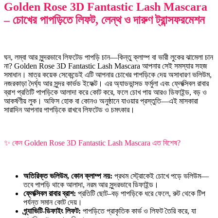
Golden Rose 3D Fantastic Lash Mascara
– চোখের পাপড়িতে লিফট, লেন্থ ও দারুণ ট্রান্সফরমেশন
ঘন, লম্বা আর সুন্দরভাবে লিফটেড পাপড়ি চান—কিন্তু ক্লাম্প বা ভারী লুকের ঝামেলা চান
না? Golden Rose 3D Fantastic Lash Mascara আপনার সেই সমস্যার সহজ
সমাধান। মাত্র কয়েক সেকেন্ডেই এটি আপনার চোখের পাপড়িকে দেয় অসাধারণ ভলিউম,
নজরকাড়া দৈর্ঘ্য আর সুন্দর কার্ভড ইফেক্ট। এর অ্যাডভান্সড ফর্মুলা এবং ফ্লেক্সিবল রাবার
ব্রাশ প্রতিটি পাপড়িকে আলাদা করে কোট করে, ফলে চোখ পায় আরও ডিফাইন্ড, বড় ও
আকর্ষণীয় লুক। অফিস হোক বা কোনও অনুষ্ঠানে যাওয়ার প্রস্তুতি—এই মাসকারা
সারাদিন আপনার পাপড়িকে রাখবে লিফটেড ও চমৎকার।
✨ কেন Golden Rose 3D Fantastic Lash Mascara এত বিশেষ?
অতিরিক্ত ভলিউম, কোন ক্লাম্প নয়:
প্রথম স্ট্রোকেই চোখে পড়ে ভলিউম—
তবে পাপড়ি থাকে আলাদা, নরম আর সুন্দরভাবে ডিফাইন্ড।
ফ্লেক্সিবল রাবার ব্রাশ:
প্রতিটি ছোট–বড় পাপড়িকে ধরে ফেলে, রুট থেকে টিপ
পর্যন্ত সমান কোট দেয়।
গ্র্যাভিটি-ডিফাইং লিফট:
পাপড়িতে প্রাকৃতিক কার্ভ ও লিফট তৈরি করে, যা