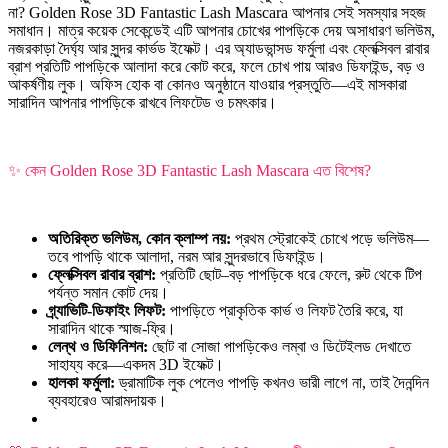
না? Golden Rose 3D Fantastic Lash Mascara আপনার সেই সমস্যার সহজ
সমাধান। মাত্র কয়েক সেকেন্ডেই এটি আপনার চোখের পাপড়িকে দেয় অসাধারণ ভলিউম,
নজরকাড়া দৈর্ঘ্য আর সুন্দর কার্ভড ইফেক্ট। এর অ্যাডভান্সড ফর্মুলা এবং ফ্লেক্সিবল রাবার
ব্রাশ প্রতিটি পাপড়িকে আলাদা করে কোট করে, ফলে চোখ পায় আরও ডিফাইন্ড, বড় ও
আকর্ষণীয় লুক। অফিস হোক বা কোনও অনুষ্ঠানে যাওয়ার প্রস্তুতি—এই মাসকারা
সারাদিন আপনার পাপড়িকে রাখবে লিফটেড ও চমৎকার।
✨ কেন Golden Rose 3D Fantastic Lash Mascara এত বিশেষ?
অতিরিক্ত ভলিউম, কোন ক্লাম্প নয়:
প্রথম স্ট্রোকেই চোখে পড়ে ভলিউম—
তবে পাপড়ি থাকে আলাদা, নরম আর সুন্দরভাবে ডিফাইন্ড।
ফ্লেক্সিবল রাবার ব্রাশ:
প্রতিটি ছোট–বড় পাপড়িকে ধরে ফেলে, রুট থেকে টিপ
পর্যন্ত সমান কোট দেয়।
গ্র্যাভিটি-ডিফাইং লিফট:
পাপড়িতে প্রাকৃতিক কার্ভ ও লিফট তৈরি করে, যা
সারাদিন থাকে স্মাজ-ফ্রি।
লেন্থ ও ডিফিনিশন:
ছোট বা সোজা পাপড়িকেও লম্বা ও ডিটেইলড দেখাতে
সাহায্য করে—একদম 3D ইফেক্ট।
হালকা ফর্মুলা:
ড্রামাটিক লুক পেলেও পাপড়ি কখনও ভারী লাগে না, তাই দৈনন্দিন
ব্যবহারেও আরামদায়ক।