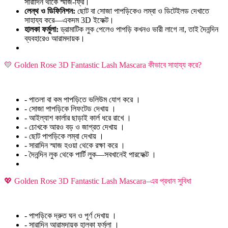
সারাদিন থাকে স্মাজ-ফ্রি।
লেন্থ ও ডিফিনিশন:
ছোট বা সোজা পাপড়িকেও লম্বা ও ডিটেইলড দেখাতে
সাহায্য করে—একদম 3D ইফেক্ট।
হালকা ফর্মুলা:
ড্রামাটিক লুক পেলেও পাপড়ি কখনও ভারী লাগে না, তাই দৈনন্দিন
ব্যবহারেও আরামদায়ক।
💛 Golden Rose 3D Fantastic Lash Mascara কীভাবে সাহায্য করে?
- পাতলা বা কম পাপড়িতে ভলিউম যোগ করে ।
- সোজা পাপড়িকে লিফটেড দেখায় ।
- আইল্যাশ কার্লার ছাড়াই কার্ল ধরে রাখে ।
- চোখকে আরও বড় ও জাগ্রত দেখায় ।
- ছোট পাপড়িকে লম্বা দেখায় ।
- সারাদিন স্মাজ হওয়া থেকে রক্ষা করে ।
- দৈনন্দিন লুক থেকে পার্টি লুক—সবখানেই পারফেক্ট ।
💖 Golden Rose 3D Fantastic Lash Mascara–এর প্রধান সুবিধা
- পাপড়িকে দ্রুত ঘন ও পূর্ণ দেখায় ।
- সারাদিন আরামদায়ক হালকা ফর্মুলা ।