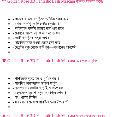
💛 Golden Rose 3D Fantastic Lash Mascara কীভাবে সাহায্য করে?
- পাতলা বা কম পাপড়িতে ভলিউম যোগ করে ।
- সোজা পাপড়িকে লিফটেড দেখায় ।
- আইল্যাশ কার্লার ছাড়াই কার্ল ধরে রাখে ।
- চোখকে আরও বড় ও জাগ্রত দেখায় ।
- ছোট পাপড়িকে লম্বা দেখায় ।
- সারাদিন স্মাজ হওয়া থেকে রক্ষা করে ।
- দৈনন্দিন লুক থেকে পার্টি লুক—সবখানেই পারফেক্ট ।
💖 Golden Rose 3D Fantastic Lash Mascara–এর প্রধান সুবিধা
- পাপড়িকে দ্রুত ঘন ও পূর্ণ দেখায় ।
- সারাদিন আরামদায়ক হালকা ফর্মুলা ।
- ক্লাম্প বা ফ্লেকিং ছাড়াই স্মাজ-প্রুফ ।
- ফ্লেক্সিবল ব্রাশে নিখুঁত অ্যাপ্লিকেশন ।
- লং-ওয়্যার ফিনিশ ।
- সব ধরনের চোখ ও পাপড়ির জন্য উপযোগী ।
💄 Golden Rose 3D Fantastic Lash Mascara ব্যবহার করবেন যেভাবে