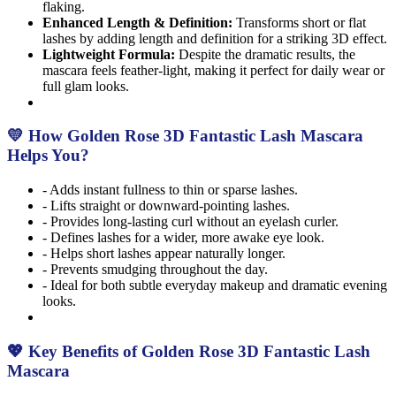
flaking.
Enhanced Length & Definition:
Transforms short or flat
lashes by adding length and definition for a striking 3D effect.
Lightweight Formula:
Despite the dramatic results, the
mascara feels feather-light, making it perfect for daily wear or
full glam looks.
💛 How Golden Rose 3D Fantastic Lash Mascara
Helps You?
- Adds instant fullness to thin or sparse lashes.
- Lifts straight or downward-pointing lashes.
- Provides long-lasting curl without an eyelash curler.
- Defines lashes for a wider, more awake eye look.
- Helps short lashes appear naturally longer.
- Prevents smudging throughout the day.
- Ideal for both subtle everyday makeup and dramatic evening
looks.
💖 Key Benefits of Golden Rose 3D Fantastic Lash
Mascara