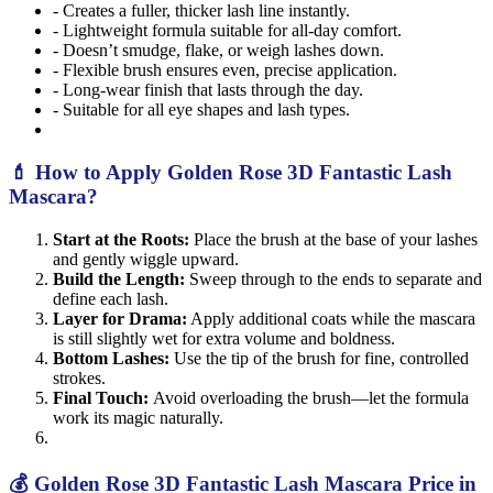
- Creates a fuller, thicker lash line instantly.
- Lightweight formula suitable for all-day comfort.
- Doesn’t smudge, flake, or weigh lashes down.
- Flexible brush ensures even, precise application.
- Long-wear finish that lasts through the day.
- Suitable for all eye shapes and lash types.
💄 How to Apply Golden Rose 3D Fantastic Lash
Mascara?
Start at the Roots:
Place the brush at the base of your lashes
and gently wiggle upward.
Build the Length:
Sweep through to the ends to separate and
define each lash.
Layer for Drama:
Apply additional coats while the mascara
is still slightly wet for extra volume and boldness.
Bottom Lashes:
Use the tip of the brush for fine, controlled
strokes.
Final Touch:
Avoid overloading the brush—let the formula
work its magic naturally.
💰 Golden Rose 3D Fantastic Lash Mascara Price in