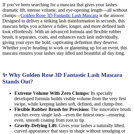
If you’ve been searching for a mascara that gives your lashes
dramatic lift, intense volume, and eye-opening length—all without
clumps—
Golden Rose 3D Fantastic Lash Mascara
is the answer.
Designed to deliver a striking lash transformation in seconds, this
mascara helps you achieve a fuller, longer, and more defined lash
look effortlessly. With an advanced formula and flexible rubber
brush, it separates, coats, and enhances each lash individually,
giving your eyes the bold, captivating definition they deserve.
Whether you're heading to work or glamming up for an event, this
mascara ensures your lashes stay lifted and beautiful all day long.
✨ Why Golden Rose 3D Fantastic Lash Mascara
Stands Out?
Extreme Volume With Zero Clumps:
Its specially
developed formula builds visible volume from the very first
swipe, while keeping lashes soft, defined, and clump-free.
Flexible Rubber Brush for Precision:
The innovative brush
reaches every single lash—even the tiniest ones—ensuring
even, smooth coating from root to tip.
Gravity-Defying Lift:
Gives your lashes a naturally lifted,
curved appearance that stays in shape without smudging or