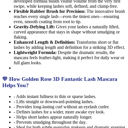
developed formula builds visible volume from the very first
swipe, while keeping lashes soft, defined, and clump-free.
Flexible Rubber Brush for Precision:
The innovative brush
reaches every single lash—even the tiniest ones—ensuring
even, smooth coating from root to tip.
Gravity-Defying Lift:
Gives your lashes a naturally lifted,
curved appearance that stays in shape without smudging or
flaking.
Enhanced Length & Definition:
Transforms short or flat
lashes by adding length and definition for a striking 3D effect.
Lightweight Formula:
Despite the dramatic results, the
mascara feels feather-light, making it perfect for daily wear or
full glam looks.
💛 How Golden Rose 3D Fantastic Lash Mascara
Helps You?
- Adds instant fullness to thin or sparse lashes.
- Lifts straight or downward-pointing lashes.
- Provides long-lasting curl without an eyelash curler.
- Defines lashes for a wider, more awake eye look.
- Helps short lashes appear naturally longer.
- Prevents smudging throughout the day.
- Ideal for both subtle everyday makeup and dramatic evening