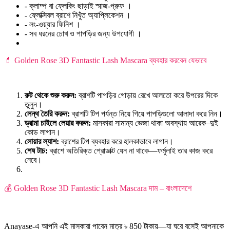
- ক্লাম্প বা ফ্লেকিং ছাড়াই স্মাজ-প্রুফ ।
- ফ্লেক্সিবল ব্রাশে নিখুঁত অ্যাপ্লিকেশন ।
- লং-ওয়্যার ফিনিশ ।
- সব ধরনের চোখ ও পাপড়ির জন্য উপযোগী ।
💄 Golden Rose 3D Fantastic Lash Mascara ব্যবহার করবেন যেভাবে
রুট থেকে শুরু করুন:
ব্রাশটি পাপড়ির গোড়ায় রেখে আলতো করে উপরের দিকে
তুলুন।
লেন্থ তৈরি করুন:
ব্রাশটি টিপ পর্যন্ত নিয়ে গিয়ে পাপড়িগুলো আলাদা করে নিন।
ড্রামা চাইলে লেয়ার করুন:
মাসকারা সামান্য ভেজা থাকা অবস্থায় আরেক–দুই
কোড লাগান।
লোয়ার ল্যাশ:
ব্রাশের টিপ ব্যবহার করে হালকাভাবে লাগান।
শেষ টাচ:
ব্রাশে অতিরিক্ত প্রোডাক্ট যেন না থাকে—ফর্মুলাই তার কাজ করে
নেবে।
💰 Golden Rose 3D Fantastic Lash Mascara দাম – বাংলাদেশে
Anayase-এ আপনি এই মাসকারা পাবেন মাত্র ৳ 850 টাকায়—যা ঘরে বসেই আপনাকে