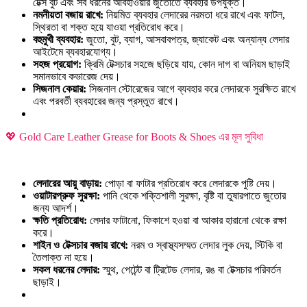
টেক্স বুট এবং সব ধরনের আবহাওয়ার জুতোতে ব্যবহার উপযুক্ত।
নমনীয়তা বজায় রাখে:
নিয়মিত ব্যবহার লেদারের নরমতা ধরে রাখে এবং ফাটল,
স্থিরতা বা শক্ত হয়ে যাওয়া প্রতিরোধ করে।
বহুমুখী ব্যবহার:
জুতো, বুট, ব্যাগ, আসবাবপত্র, জ্যাকেট এবং অন্যান্য লেদার
আইটেমে ব্যবহারযোগ্য।
সহজ প্রয়োগ:
ক্রিমি টেক্সচার সহজে ছড়িয়ে যায়, কোন দাগ বা অনিয়ম ছাড়াই
সমানভাবে কভারেজ দেয়।
সিজনাল কেয়ার:
সিজনাল স্টোরেজের আগে ব্যবহার করে লেদারকে সুরক্ষিত রাখে
এবং পরবর্তী ব্যবহারের জন্য প্রস্তুত রাখে।
💖 Gold Care Leather Grease for Boots & Shoes এর মূল সুবিধা
লেদারের আয়ু বাড়ায়:
পোড়া বা ফাটার প্রতিরোধ করে লেদারকে পুষ্টি দেয়।
ওয়াটারপ্রুফ সুরক্ষা:
পানি থেকে শক্তিশালী সুরক্ষা, বৃষ্টি বা তুষারপাতে জুতোর
জন্য আদর্শ।
ক্ষতি প্রতিরোধ:
লেদার ফাটানো, ফিকাশে হওয়া বা আকার হারানো থেকে রক্ষা
করে।
শাইন ও টেক্সচার বজায় রাখে:
নরম ও স্বাস্থ্যসম্মত লেদার লুক দেয়, স্টিকি বা
তৈলাক্ত না হয়ে।
সকল ধরনের লেদার:
স্মুথ, পেটেন্ট বা ট্রিটেড লেদার, রঙ বা টেক্সচার পরিবর্তন
ছাড়াই।