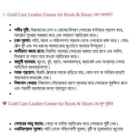
✨ Gold Care Leather Grease for Boots & Shoes কেন আলাদা?
গভীর পুষ্টি:
উচ্চমানের তেল ও মোমের মিশ্রণ লেদারের ফাইবারে প্রবেশ করে,
আর্দ্রতা পুনরায় সরবরাহ করে এবং শুষ্কতা প্রতিরোধ করে।
চরম সুরক্ষা:
পানি, ময়লা ও পরিবেশগত প্রভাব থেকে লেদারকে রক্ষা করে। গোর-
টেক্স বুট এবং সব ধরনের আবহাওয়ার জুতোতে ব্যবহার উপযুক্ত।
নমনীয়তা বজায় রাখে:
নিয়মিত ব্যবহার লেদারের নরমতা ধরে রাখে এবং ফাটল,
স্থিরতা বা শক্ত হয়ে যাওয়া প্রতিরোধ করে।
বহুমুখী ব্যবহার:
জুতো, বুট, ব্যাগ, আসবাবপত্র, জ্যাকেট এবং অন্যান্য লেদার
আইটেমে ব্যবহারযোগ্য।
সহজ প্রয়োগ:
ক্রিমি টেক্সচার সহজে ছড়িয়ে যায়, কোন দাগ বা অনিয়ম ছাড়াই
সমানভাবে কভারেজ দেয়।
সিজনাল কেয়ার:
সিজনাল স্টোরেজের আগে ব্যবহার করে লেদারকে সুরক্ষিত রাখে
এবং পরবর্তী ব্যবহারের জন্য প্রস্তুত রাখে।
💖 Gold Care Leather Grease for Boots & Shoes এর মূল সুবিধা
লেদারের আয়ু বাড়ায়:
পোড়া বা ফাটার প্রতিরোধ করে লেদারকে পুষ্টি দেয়।
ওয়াটারপ্রুফ সুরক্ষা:
পানি থেকে শক্তিশালী সুরক্ষা, বৃষ্টি বা তুষারপাতে জুতোর