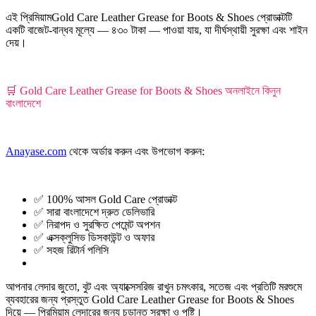
এই প্রিমিয়ামGold Care Leather Grease for Boots & Shoes প্রোডাক্টটি
একটি বাজেট-বান্ধব মূল্যে — ৪৩০ টাকা — পাওয়া যায়, যা দীর্ঘস্থায়ী সুরক্ষা এবং শাইন
দেয়।
🛒 Gold Care Leather Grease for Boots & Shoes অনলাইনে কিনুন
বাংলাদেশে
Anayase.com
থেকে অর্ডার করুন এবং উপভোগ করুন:
✅ 100% আসল Gold Care প্রোডাক্ট
✅ সারা বাংলাদেশে দ্রুত ডেলিভারি
✅ নিরাপদ ও সুরক্ষিত পেমেন্ট অপশন
✅ এক্সক্লুসিভ ডিসকাউন্ট ও অফার
✅ সহজ রিটার্ন পলিসি
আপনার লেদার জুতো, বুট এবং অ্যাক্সেসরিজ রাখুন চমৎকার, সতেজ এবং প্রতিটি মরশুমে
ব্যবহারের জন্য প্রস্তুত Gold Care Leather Grease for Boots & Shoes
দিয়ে — প্রিমিয়াম লেদারের জন্য চূড়ান্ত সুরক্ষা ও পুষ্টি।